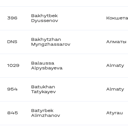
Bakhytbek
396
Кокшета
Dyussenov
Bakhytzhan
DNS
Алматы
Myngzhassarov
Balaussa
1029
Almaty
Alpysbayeva
Batukhan
954
Almaty
Tatykayev
Batyrbek
845
Atyrau
Alimzhanov