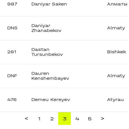
987
Daniyar Saken
Алматы
Daniyar
DNS
Almaty
Zhanabekov
Dastan
281
Bishkek
Tursunbekov
Dauren
DNF
Almaty
Kenshembayev
476
Demeu Kereyev
Atyrau
<
>
1
2
3
4
5