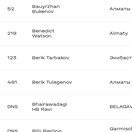
Bauyrzhan
52
Алматы
Bukenov
Benedict
219
Almaty
Watson
123
Berik Tarbakov
Экибаст
491
Berik Tulegenov
Алматы
Bhairawadagi
DNS
BELAGAV
HB Ravi
Garmisc
DNS
Billi Bierling