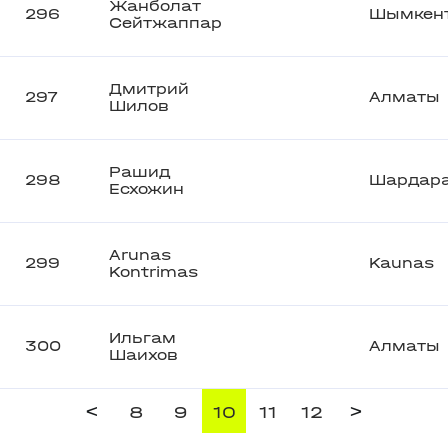
Жанболат
296
Шымкен
Сейтжаппар
Дмитрий
297
Алматы
Шилов
Рашид
298
Шардар
Есхожин
Arunas
299
Kaunas
Kontrimas
Ильгам
300
Алматы
Шаихов
<
>
8
9
10
11
12