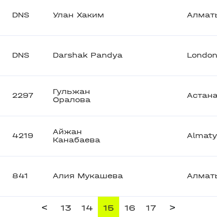
DNS
Улан Хаким
Алмат
DNS
Darshak Pandya
Londo
Гульжан
2297
Астан
Оралова
Айжан
4219
Almaty
Канабаева
841
Алия Мукашева
Алмат
<
>
13
14
15
16
17