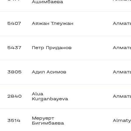
Ашимбаева
5407
Аяжан Тлеужан
Алмат
5437
Петр Приданов
Алмат
3805
Адил Асимов
Алмат
Alua
2840
Алмат
Kurganbayeva
Меруерт
3514
Almaty
Бигимбаева