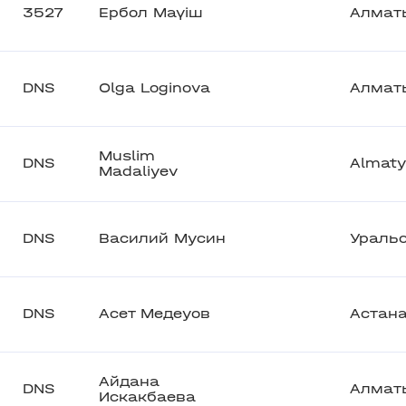
3527
Ербол Маүіш
Алмат
DNS
Olga Loginova
Алмат
Muslim
DNS
Almaty
Madaliyev
DNS
Василий Мусин
Ураль
DNS
Асет Медеуов
Астан
Айдана
DNS
Алмат
Искакбаева