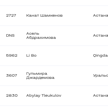
2727
Канат Шамкенов
Астан
Асель
DNS
Астан
Абдрахимова
5962
Li Bo
Qingda
Гульмира
3607
Ураль
Джардемова
2830
Abylay Tleukulov
Астан