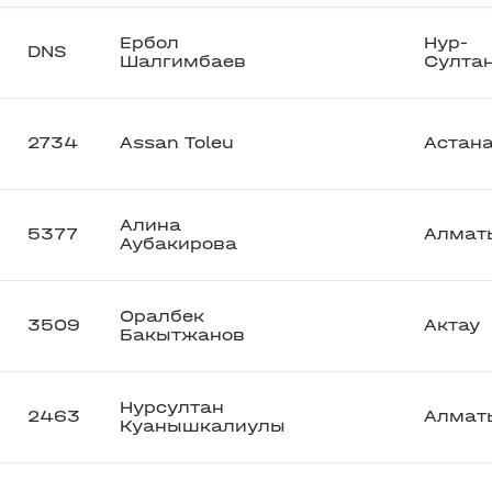
Ербол
Нур-
DNS
Шалгимбаев
Султа
2734
Assan Toleu
Астан
Алина
5377
Алмат
Аубакирова
Оралбек
3509
Актау
Бакытжанов
Нурсултан
2463
Алмат
Куанышкалиулы