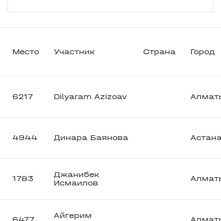
Место
Участник
Страна
Город
6217
Dilyaram Azizoav
Алмат
4944
Динара Баянова
Астан
Джанибек
1783
Алмат
Исмаилов
Айгерим
6477
Алмат