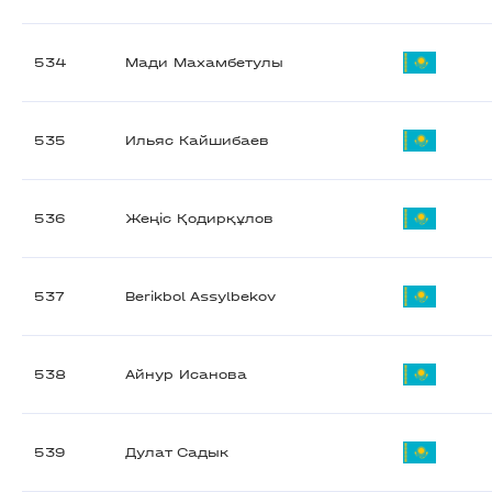
534
Мади Махамбетулы
535
Ильяс Кайшибаев
536
Жеңіс Қодирқұлов
537
Berikbol Assylbekov
538
Айнур Исанова
539
Дулат Садык