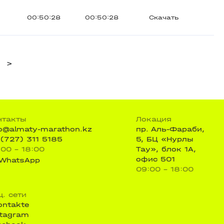
00:50:28
00:50:28
Скачать
>
нтакты
Локация
fo@almaty-marathon.kz
пр. Аль-Фараби,
 (727) 311 5185
5, БЦ «Нурлы
:00 - 18:00
Тау», блок 1А,
офис 501
WhatsApp
09:00 - 18:00
ц. сети
ontakte
stagram