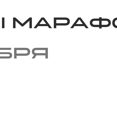
Благотворительность
Новости
Волонтерство
О нас
ы мараф
ября