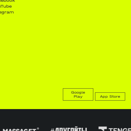
cebook
uTube
legram
Google
Play
App Store