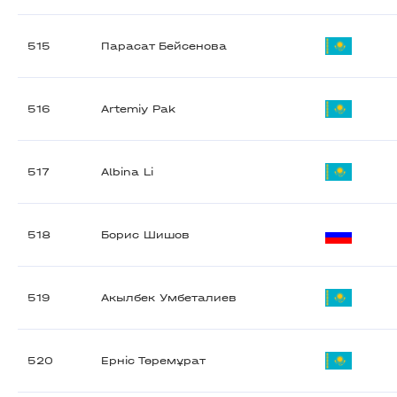
515
Парасат Бейсенова
516
Artemiy Pak
517
Albina Li
518
Борис Шишов
519
Акылбек Умбеталиев
520
Ерніс Төремұрат