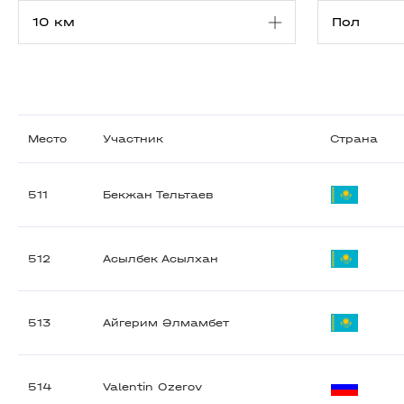
Место
Участник
Страна
511
Бекжан Тельтаев
512
Асылбек Асылхан
513
Айгерим Әлмамбет
514
Valentin Ozerov