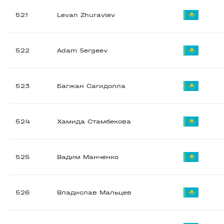
521
Levan Zhuravlev
522
Adam Sergeev
523
Багжан Сагидолла
524
Хамида Стамбекова
525
Вадим Манченко
526
Владислав Мальцев