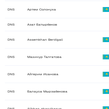
DNS
Артем Солонуха
DNS
Азат Батырбеков
DNS
Assemkhan Berdigali
DNS
Махинур Талгатова
DNS
Айгерим Исанова
DNS
Балауса Мырзабекова
DNS
Alikhan zharylkasyn