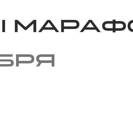
Благотворительность
Новости
Волонтерство
О нас
ы мараф
ября