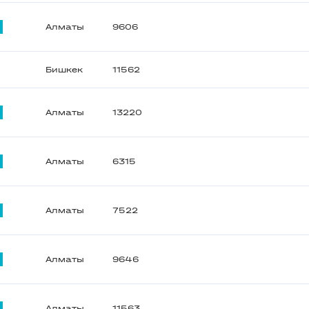
Алматы
9606
Бишкек
11562
Алматы
13220
Алматы
6315
Алматы
7522
Алматы
9646
Алматы
11563