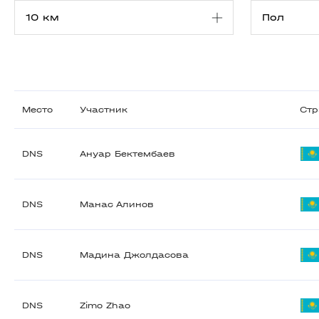
Место
Участник
Стр
DNS
Ануар Бектембаев
DNS
Манас Алинов
DNS
Мадина Джолдасова
DNS
Zimo Zhao