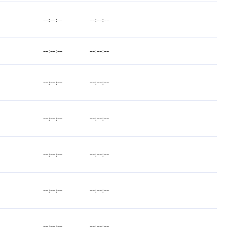
--:--:--
--:--:--
--:--:--
--:--:--
--:--:--
--:--:--
--:--:--
--:--:--
--:--:--
--:--:--
--:--:--
--:--:--
--:--:--
--:--:--