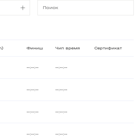
m)
Финиш
Чип время
Сертификат
--:--:--
--:--:--
--:--:--
--:--:--
--:--:--
--:--:--
--:--:--
--:--:--