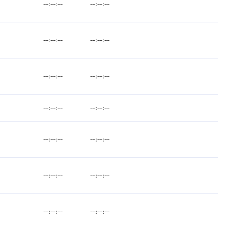
--:--:--
--:--:--
--:--:--
--:--:--
--:--:--
--:--:--
--:--:--
--:--:--
--:--:--
--:--:--
--:--:--
--:--:--
--:--:--
--:--:--