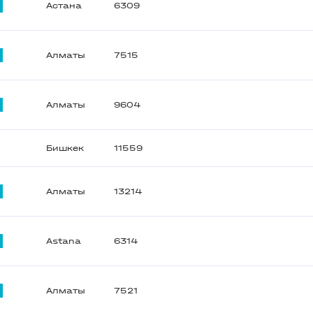
Астана
6309
Алматы
7515
Алматы
9604
Бишкек
11559
Алматы
13214
Astana
6314
Алматы
7521