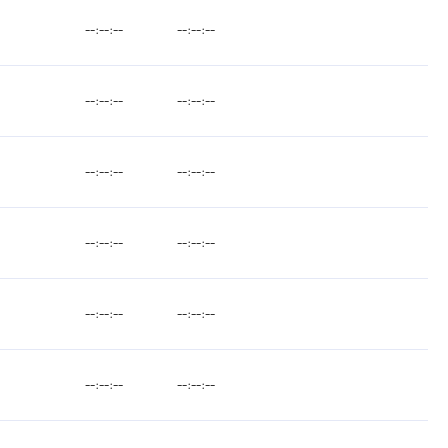
--:--:--
--:--:--
--:--:--
--:--:--
--:--:--
--:--:--
--:--:--
--:--:--
--:--:--
--:--:--
--:--:--
--:--:--