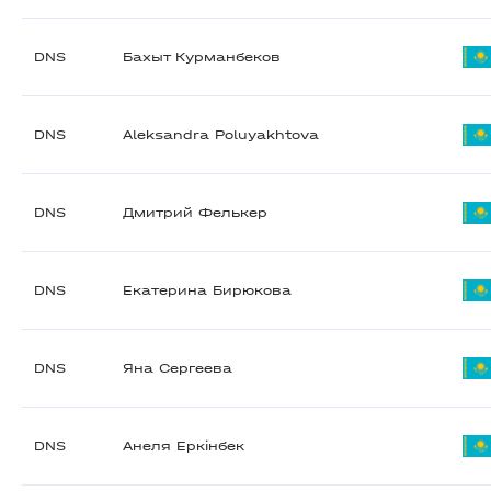
DNS
Бахыт Курманбеков
DNS
Aleksandra Poluyakhtova
DNS
Дмитрий Фелькер
DNS
Екатерина Бирюкова
DNS
Яна Сергеева
DNS
Анеля Еркінбек