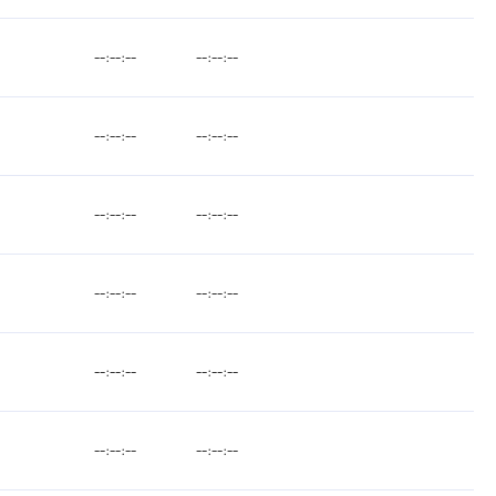
--:--:--
--:--:--
--:--:--
--:--:--
--:--:--
--:--:--
--:--:--
--:--:--
--:--:--
--:--:--
--:--:--
--:--:--