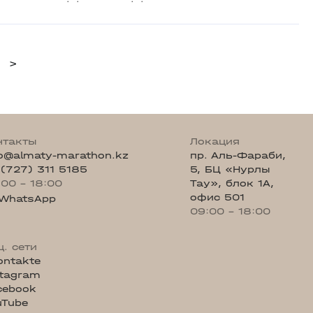
>
нтакты
Локация
fo@almaty-marathon.kz
пр. Аль-Фараби,
 (727) 311 5185
5, БЦ «Нурлы
:00 - 18:00
Тау», блок 1А,
офис 501
WhatsApp
09:00 - 18:00
ц. сети
ontakte
stagram
cebook
uTube