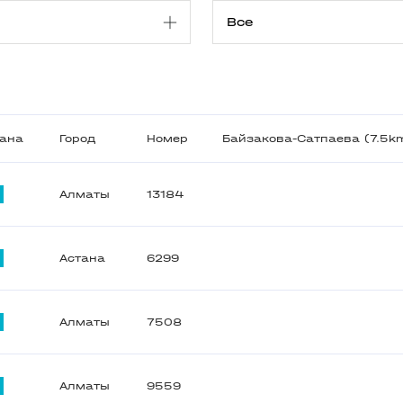
ана
Город
Номер
Байзакова-Сатпаева (7.5k
Алматы
13184
Астана
6299
Алматы
7508
Алматы
9559