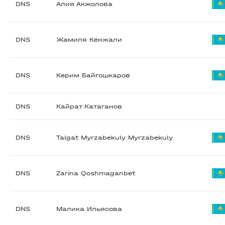
DNS
Алия Акжолова
DNS
Жамиля Кенжали
DNS
Керим Байгошкаров
DNS
Кайрат Катаганов
DNS
Talgat Myrzabekuly Myrzabekuly
DNS
Zarina Qoshmaganbet
DNS
Малика Ильясова