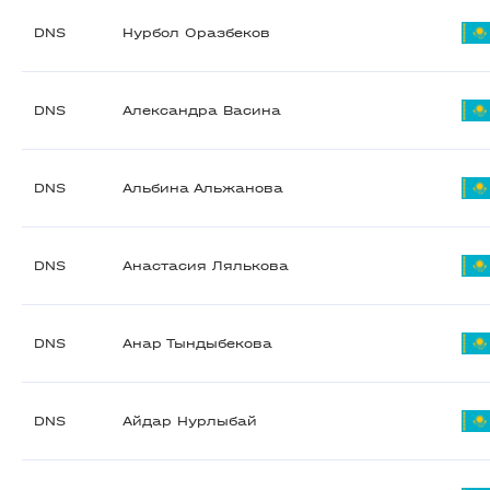
DNS
Нурбол Оразбеков
DNS
Александра Васина
DNS
Альбина Альжанова
DNS
Анастасия Лялькова
DNS
Анар Тындыбекова
DNS
Айдар Нурлыбай