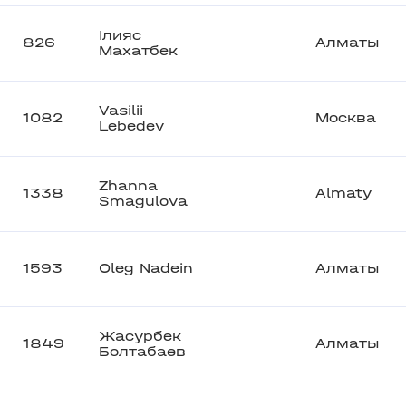
Ілияс
826
Алматы
Махатбек
Vasilii
1082
Москва
Lebedev
Zhanna
1338
Almaty
Smagulova
1593
Oleg Nadein
Алматы
Жасурбек
1849
Алматы
Болтабаев