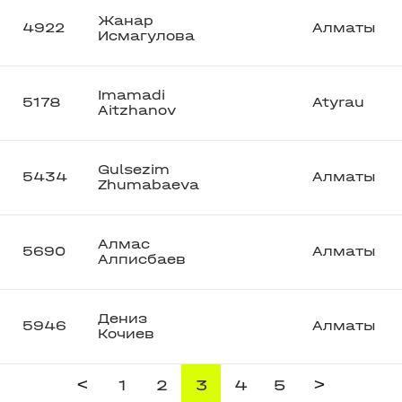
Жанар
4922
Алматы
Исмагулова
Imamadi
5178
Atyrau
Aitzhanov
Gulsezim
5434
Алматы
Zhumabaeva
Алмас
5690
Алматы
Алписбаев
Дениз
5946
Алматы
Кочиев
<
>
1
2
3
4
5