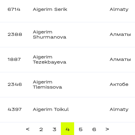
6714
Aigerim Serik
Almaty
Aigerim
2388
Алматы
Shurmanova
Aigerim
1887
Алматы
Tezekbayeva
Aigerim
2346
Актобе
Tlemissova
4397
Aigerim Toikul
Almaty
<
>
2
3
4
5
6