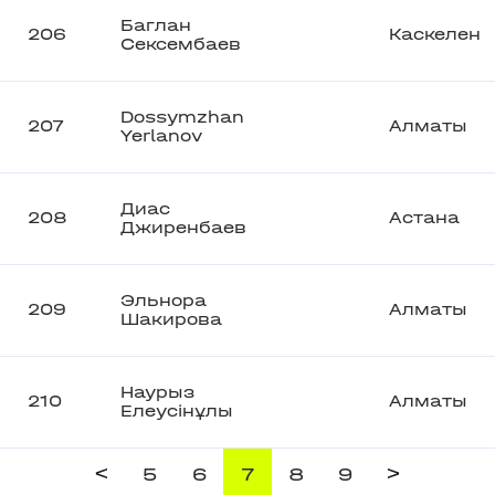
Баглан
206
Каскелен
Сексембаев
Dossymzhan
207
Алматы
Yerlanov
Диас
208
Астана
Джиренбаев
Эльнора
209
Алматы
Шакирова
Наурыз
210
Алматы
Елеусінұлы
<
>
5
6
7
8
9