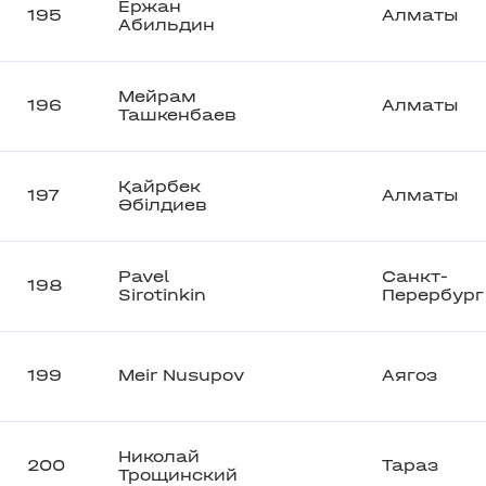
Ержан
195
Алматы
Абильдин
Мейрам
196
Алматы
Ташкенбаев
Қайрбек
197
Алматы
Әбілдиев
Pavel
Санкт-
198
Sirotinkin
Перербург
199
Meir Nusupov
Аягоз
Николай
200
Тараз
Трощинский