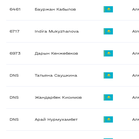
6461
Бауржан Кабылов
Ал
6717
Indira Mukyzhanova
Al
6973
Дарын Кенжебеков
Ал
DNS
Татьяна Саушкина
Ал
DNS
Жандарбек Кисимов
Ал
DNS
Арай Нурмухамбет
Ал