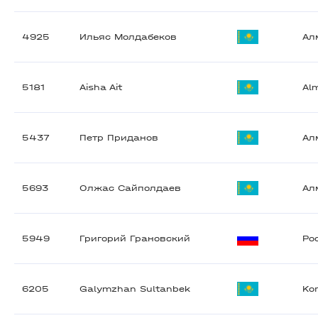
4925
Ильяс Молдабеков
Ал
5181
Aisha Ait
Al
5437
Петр Приданов
Ал
5693
Олжас Сайполдаев
Ал
5949
Григорий Грановский
Ро
6205
Galymzhan Sultanbek
Ko