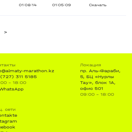
01:08:14
01:05:09
Скачать
>
нтакты
Локация
fo@almaty-marathon.kz
пр. Аль-Фараби,
 (727) 311 5185
5, БЦ «Нурлы
:00 - 18:00
Тау», блок 1А,
офис 501
WhatsApp
09:00 - 18:00
ц. сети
ontakte
stagram
cebook