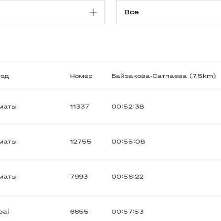
род
Номер
Байзакова-Сатпаева (7.5km)
маты
11337
00:52:38
маты
12755
00:55:08
маты
7993
00:56:22
bai
6655
00:57:53