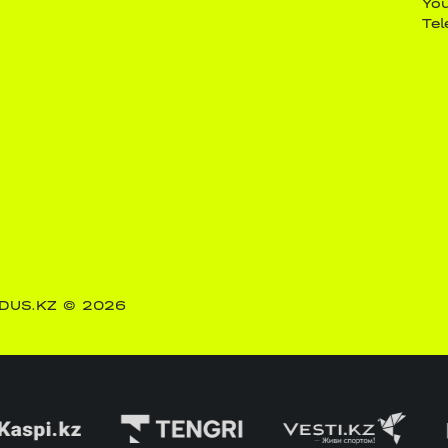
Yo
Te
DUS.KZ
© 2026