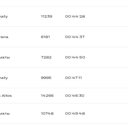
maty
11239
00:44:28
тана
6181
00:44:37
маты
7282
00:44:50
maty
9995
00:47:11
 Altos
14266
00:46:30
маты
10748
00:49:48