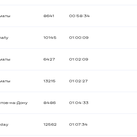
маты
8641
00:58:34
maty
10145
01:00:09
маты
6427
01:02:09
маты
13215
01:02:27
стов-на-Дону
8486
01:04:33
rday
12562
01:07:34