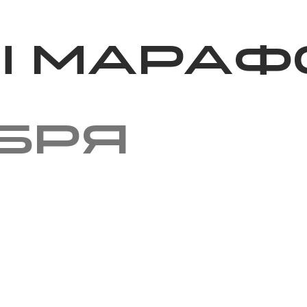
Благотворительность
Новости
Волонтерство
О нас
ы мараф
ября