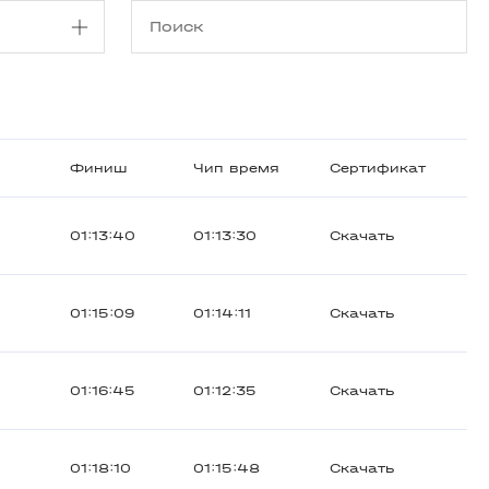
Финиш
Чип время
Сертификат
01:13:40
01:13:30
Скачать
01:15:09
01:14:11
Скачать
01:16:45
01:12:35
Скачать
01:18:10
01:15:48
Скачать