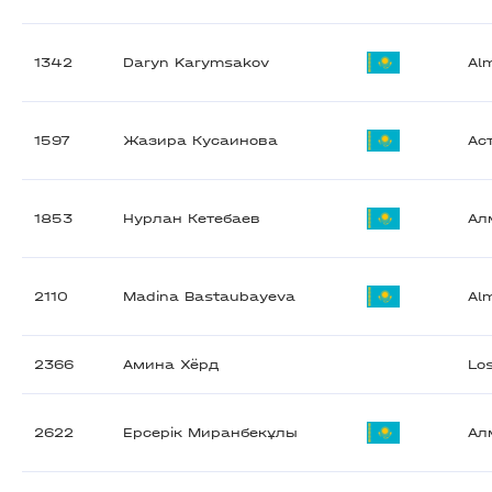
1342
Daryn Karymsakov
Al
1597
Жазира Кусаинова
Ас
1853
Нурлан Кетебаев
Ал
2110
Madina Bastaubayeva
Al
2366
Амина Хёрд
Los
2622
Ерсерік Миранбекұлы
Ал