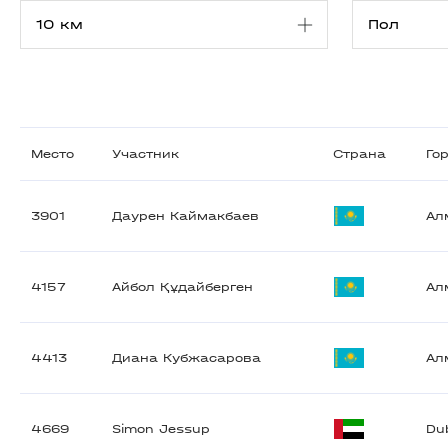
Место
Участник
Страна
Го
3901
Даурен Каймакбаев
Ал
4157
Айбол Құдайберген
Ал
4413
Диана Кубжасарова
Ал
4669
Simon Jessup
Du