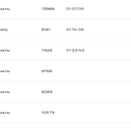
маты
13988
01:07:05
maty
6161
01:14:05
маты
7929
01:23:40
маты
6768
маты
8269
маты
10579