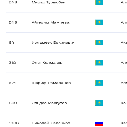
DNS
Мирас Тұрысбек
Ал
DNS
Айгерим Мамиева
Ал
64
Исламбек Еркинович
Ак
318
Олег Колмаков
Ал
574
Шериф Рамазанов
Ал
830
Эльдос Масгутов
Ко
1086
Николай Баленков
Ка