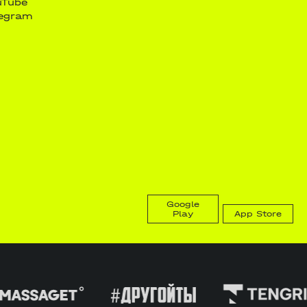
uTube
legram
Google
Play
App Store