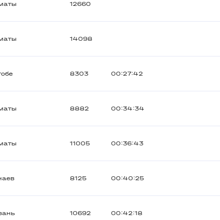
маты
12660
маты
14098
тобе
8303
00:27:42
маты
8882
00:34:34
маты
11005
00:36:43
наев
8125
00:40:25
зань
10692
00:42:18