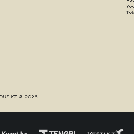
Fa
Yo
Te
DUS.KZ
© 2026