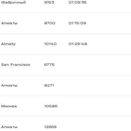
Фабричный
9153
01:09:35
Алматы
8700
01:15:09
Almaty
10140
01:29:48
San Francisco
6775
Алматы
8271
Москва
10586
Алматы
12669