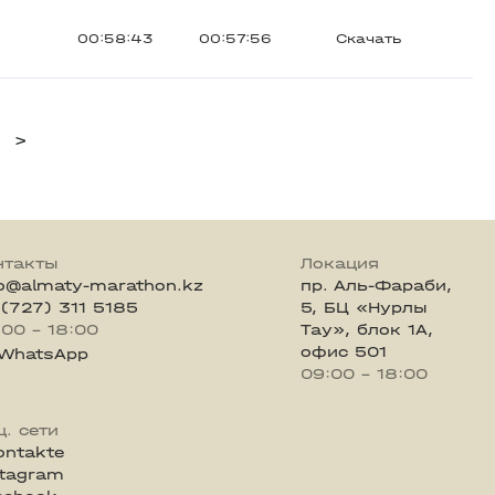
00:58:43
00:57:56
Скачать
>
нтакты
Локация
fo@almaty-marathon.kz
пр. Аль-Фараби,
 (727) 311 5185
5, БЦ «Нурлы
:00 - 18:00
Тау», блок 1А,
офис 501
WhatsApp
09:00 - 18:00
ц. сети
ontakte
stagram