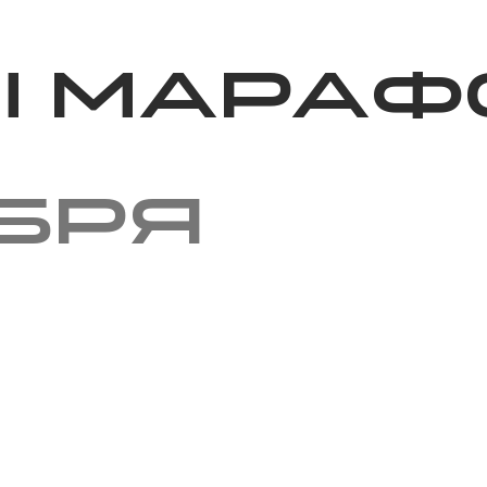
Благотворительность
Новости
Волонтерство
О нас
ы мараф
ября