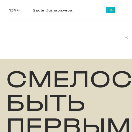
1344
Saule Jumabayeva
<
СМЕЛОС
БЫТЬ
ПЕРВЫМ