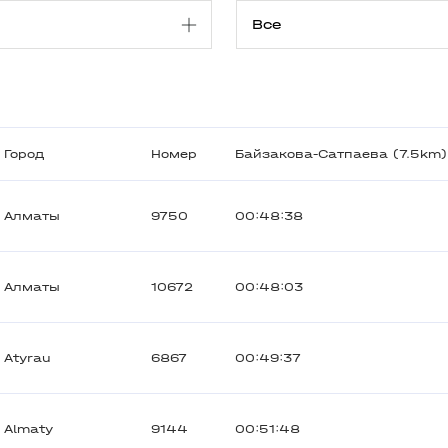
Город
Номер
Байзакова-Сатпаева (7.5km)
Алматы
9750
00:48:38
Алматы
10672
00:48:03
Atyrau
6867
00:49:37
Almaty
9144
00:51:48