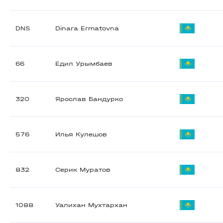
DNS
Dinara Ermatovna
66
Едил Урымбаев
320
Ярослав Бандурко
576
Илья Кулешов
832
Серик Муратов
1088
Уалихан Мухтархан