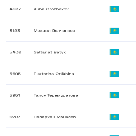
4927
Kuba Orozbekov
5183
Михаил Волченков
5439
Saltanat Batyk
5695
Ekaterina Orlikhina
5951
Таңсу Төремұратова
6207
Назархан Манкеев