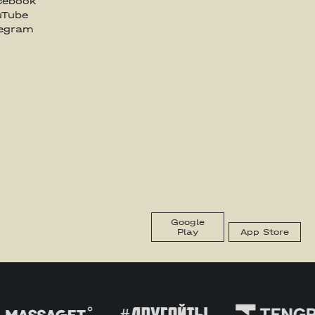
cebook
uTube
legram
Google
Play
App Store