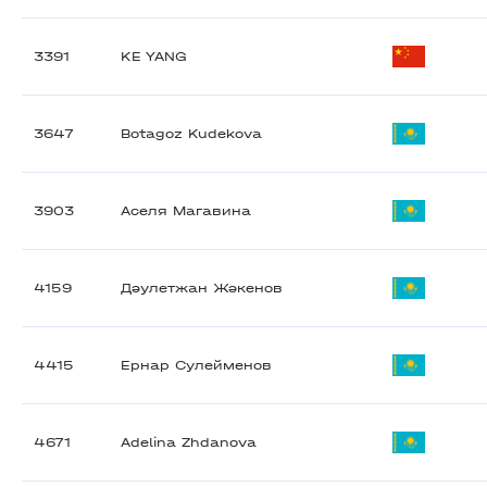
3391
KE YANG
3647
Botagoz Kudekova
3903
Аселя Магавина
4159
Дәулетжан Жәкенов
4415
Ернар Сулейменов
4671
Adelina Zhdanova