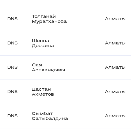
Толганай
DNS
Алматы
Муратханова
Шолпан
DNS
Алматы
Досаева
Сая
DNS
Алматы
Аслханқызы
Дастан
DNS
Алматы
Ахметов
Сымбат
DNS
Алматы
Сатыбалдина