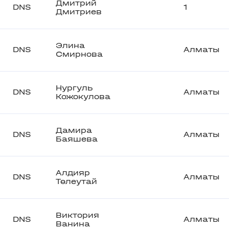
Дмитрий
DNS
1
Дмитриев
Элина
DNS
Алматы
Смирнова
Нургуль
DNS
Алматы
Кожокулова
Дамира
DNS
Алматы
Баяшева
Алдияр
DNS
Алматы
Төлеутай
Виктория
DNS
Алматы
Ванина