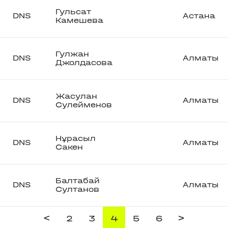
Гульсат
DNS
Астана
Камешева
Гулжан
DNS
Алматы
Джолдасова
Жасулан
DNS
Алматы
Сулейменов
Нұрасыл
DNS
Алматы
Сакен
Балтабай
DNS
Алматы
Султанов
<
>
2
3
4
5
6