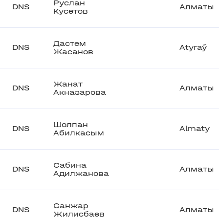
Руслан
DNS
Алматы
Кусетов
Дастем
DNS
Atyraý
Жасанов
Жанат
DNS
Алматы
Акназарова
Шолпан
DNS
Almaty
Абилкасым
Сабина
DNS
Алматы
Адилжанова
Санжар
DNS
Алматы
Жилисбаев