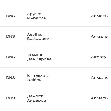
Аружан
DNS
Алматы
Мубарек
Asylhan
DNS
Алматы
Baltabaev
Жания
DNS
Almaty
Даниярова
Ынтымақ
DNS
Алматы
Әлібек
Даулет
DNS
Алматы
Айдаров