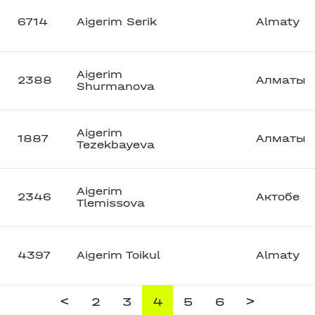
6714
Aigerim Serik
Almaty
Aigerim
2388
Алматы
Shurmanova
Aigerim
1887
Алматы
Tezekbayeva
Aigerim
2346
Актобе
Tlemissova
4397
Aigerim Toikul
Almaty
<
>
2
3
4
5
6