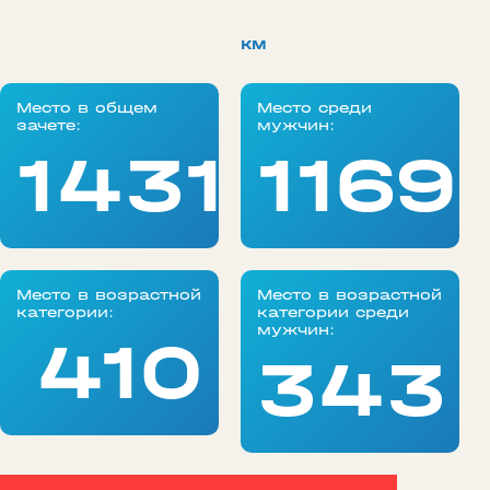
км
Место в общем
Место среди
зачете:
мужчин:
1431
1169
Место в возрастной
Место в возрастной
категории:
категории среди
мужчин:
410
343