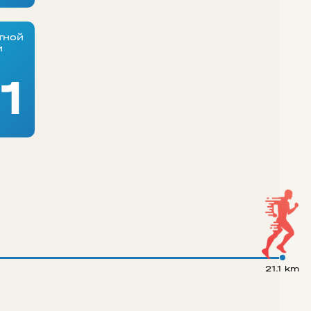
тной
и
1
21.1 km