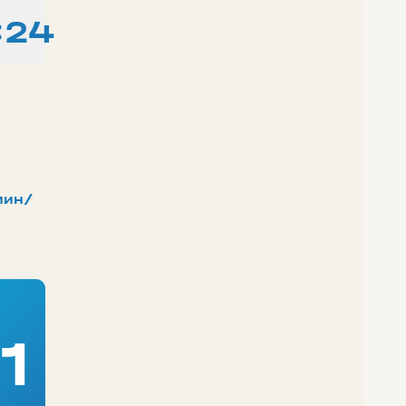
:24
мин/
1