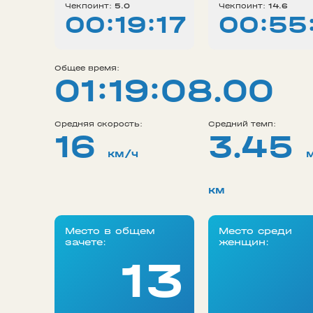
Чекпоинт:
5.0
Чекпоинт:
14.6
00:19:17
00:55
Общее время:
01:19:08.00
Средняя скорость:
Средний темп:
16
3.45
км/ч
км
Место в общем
Место среди
зачете:
женщин:
13