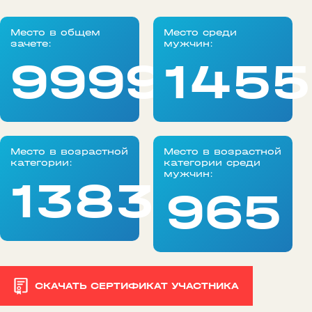
Место в общем
Место среди
зачете:
мужчин:
99999
1455
Место в возрастной
Место в возрастной
категории:
категории среди
мужчин:
1383
965
СКАЧАТЬ СЕРТИФИКАТ УЧАСТНИКА