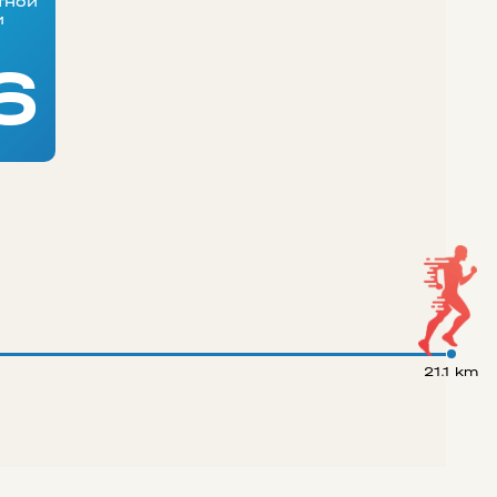
тной
и
6
21.1 km