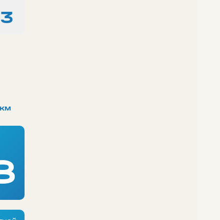
13
км
8