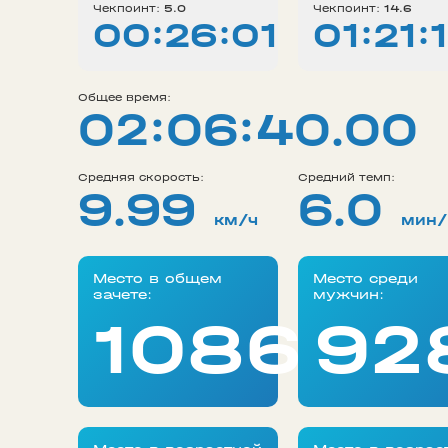
Чекпоинт:
5.0
Чекпоинт:
14.6
00:26:01
01:21:
Общее время:
02:06:40.00
Средняя скорость:
Средний темп:
9.99
6.0
км/ч
мин/
Место в общем
Место среди
зачете:
мужчин:
1086
92