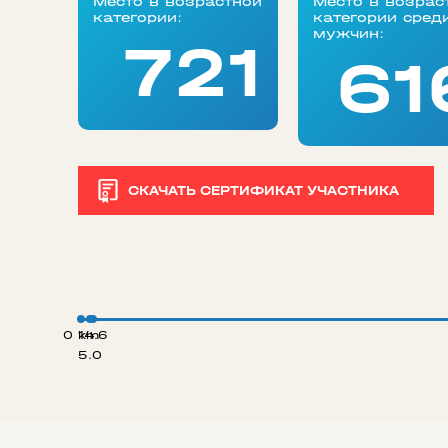
Место в возрастной
Место в возрас
категории:
категории сред
мужчин:
721
61
СКАЧАТЬ СЕРТИФИКАТ УЧАСТНИКА
0 km
14.6
5.0