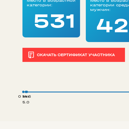
Место в возрастной
Место в возрас
категории:
категории сред
мужчин:
531
42
СКАЧАТЬ СЕРТИФИКАТ УЧАСТНИКА
0 km
14.6
5.0