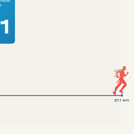
тной
и
1
21.1 km