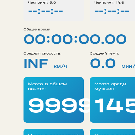
Чекпоинт:
5.0
Чекпоинт:
14.6
--:--:--
--:--:--
Общее время:
00:00:00.00
Средняя скорость:
Средний темп:
INF
0.0
км/ч
мин
Место в общем
Место среди
зачете:
мужчин:
99999
14