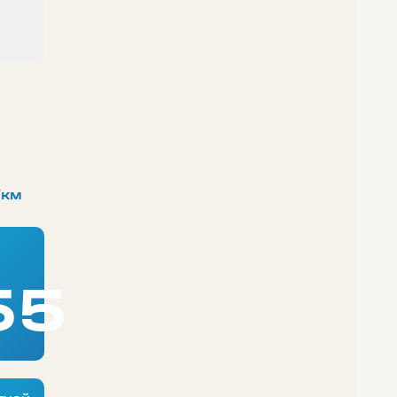
/км
55