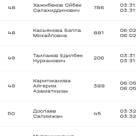
Хажибеков Ойбек
03:31
48
786
Салахиддинович
03:31
Касьянова Бэлла
06:02
48
881
Михайловна
06:02
Таилаков Едилбек
03:31
49
206
Нурханович
03:31
Карипжанова
06:05
49
Айгерим
389
06:05
Азаматкызы
Доспаев
03:32
50
45
Салимжан
03:32