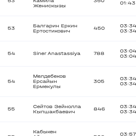
53
Камила
350
01:43
Женискызы
Балгарин Еркин
03:34
53
450
Ертостикович
03:34
03:04
54
Siner Anastassiya
788
03:04
Мелдебеков
03:34
54
Ерсайын
305
03:34
Ермекулы
Сейтов Зейнолла
03:34
55
846
Кыпшакбаевич
03:34
Кабыкен
03:57