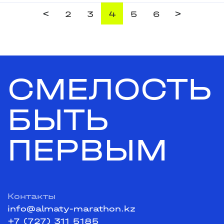
<
>
2
3
4
5
6
СМЕЛОСТЬ
БЫТЬ
ПЕРВЫМ
Контакты
info@almaty-marathon.kz
+7 (727) 311 5185