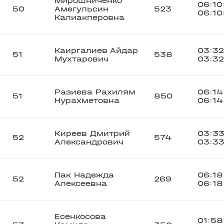
Мирошниченко
06:10
50
Амегульсин
523
06:10
Калиакперовна
Каиргалиев Айдар
03:32
51
538
Мухтарович
03:32
Разиева Рахилям
06:14
51
850
Нурахметовна
06:14
Киреев Дмитрий
03:33
52
574
Александрович
03:3
Пак Надежда
06:18
52
269
Алексеевна
06:18
Есенкосова
01:58