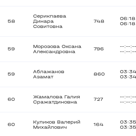
Серикпаева
06:18
58
Динара
748
06:18
Совитовна
Морозова Оксана
--:--:-
59
796
Александровна
--:--:-
Аблажанов
03:3
59
860
Азамат
03:3
Жамалова Галия
--:--:-
60
727
Сражатдиновна
--:--:-
Куликов Валерий
03:35
60
164
Михайлович
03:35