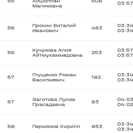
55
Айшолпан
508
03:57
Маликовна
Прокин Виталий
03:34
56
463
Иванович
03:34
Кучукова Алия
03:57
56
253
Айтмухаммедовна
03:57
Глущенко Роман
03:34
57
182
Васильевич
03:34
Загитова Луиза
04:03
57
83
Прасадавна
04:02
03:34
58
Пермяков Кирилл
853
03:34