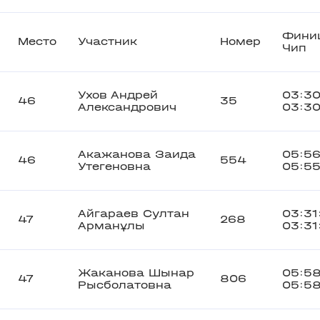
Фини
Место
Участник
Номер
Чип
Ухов Андрей
03:30
46
35
Александрович
03:30
Акажанова Заида
05:56
46
554
Утегеновна
05:5
Айгараев Султан
03:31
47
268
Арманұлы
03:31
Жаканова Шынар
05:58
47
806
Рысболатовна
05:5