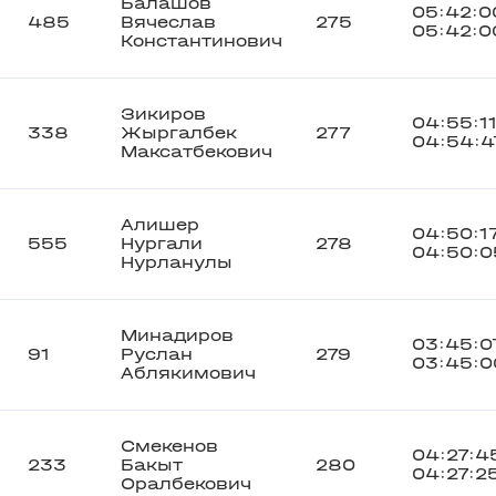
Балашов
05:42:0
485
Вячеслав
275
05:42:0
Константинович
Зикиров
04:55:1
338
Жыргалбек
277
04:54:4
Максатбекович
Алишер
04:50:1
555
Нургали
278
04:50:0
Нурланулы
Минадиров
03:45:0
91
Руслан
279
03:45:0
Аблякимович
Смекенов
04:27:4
233
Бакыт
280
04:27:2
Оралбекович