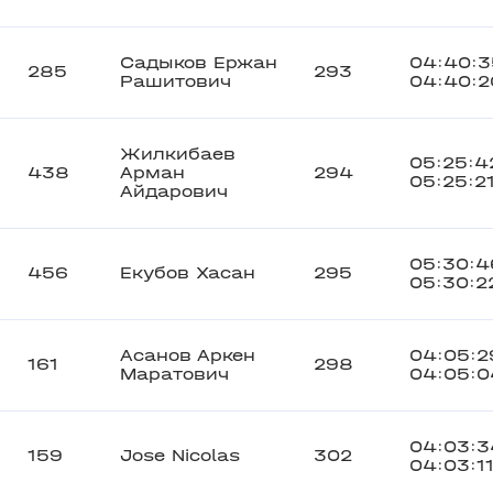
Садыков Ержан
04:40:3
285
293
Рашитович
04:40:2
Жилкибаев
05:25:4
438
Арман
294
05:25:2
Айдарович
05:30:4
456
Екубов Хасан
295
05:30:2
Асанов Аркен
04:05:2
161
298
Маратович
04:05:0
04:03:3
159
Jose Nicolas
302
04:03:1