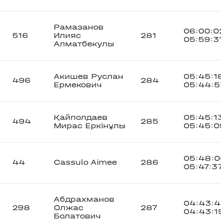
Рамазанов
06:00:0
516
Илияс
281
05:59:3
Алматбекулы
Акишев Руслан
05:45:1
496
284
Ермекович
05:44:5
Қайполдаев
05:45:1
494
285
Мирас Еркінұлы
05:45:0
05:48:0
44
Cassulo Aimee
286
05:47:3
Абдрахманов
04:43:4
298
Олжас
287
04:43:1
Болатович