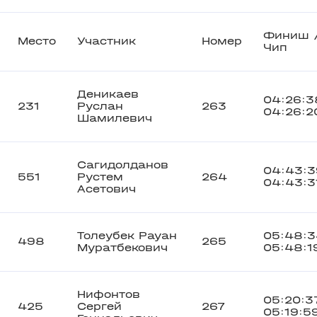
Финиш 
Место
Участник
Номер
Чип
Деникаев
04:26:3
231
Руслан
263
04:26:2
Шамилевич
Сагидолданов
04:43:3
551
Рустем
264
04:43:3
Асетович
Толеубек Рауан
05:48:3
498
265
Муратбекович
05:48:1
Нифонтов
05:20:3
425
Сергей
267
05:19:5