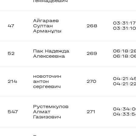
Геннадьевич
Айгараев
03:31:17
47
Султан
268
03:31:10
Арманұлы
Пак Надежда
06:18:2
52
269
Алексеевна
06:18:0
новоточин
04:21:4
214
антон
270
04:21:2
сергеевич
Рустемкулов
04:34:0
547
Алмат
271
04:33:5
Газизович