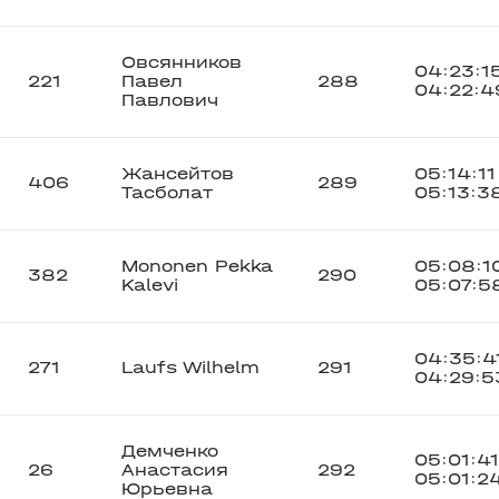
Овсянников
04:23:1
221
Павел
288
04:22:4
Павлович
Жансейтов
05:14:11
406
289
Тасболат
05:13:3
Mononen Pekka
05:08:1
382
290
Kalevi
05:07:5
04:35:4
271
Laufs Wilhelm
291
04:29:5
Демченко
05:01:41
26
Анастасия
292
05:01:2
Юрьевна