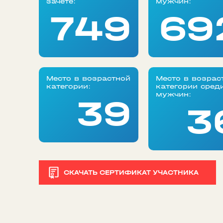
зачете:
мужчин:
749
69
Место в возрастной
Место в возрас
категории:
категории сред
мужчин:
39
3
СКАЧАТЬ СЕРТИФИКАТ УЧАСТНИКА