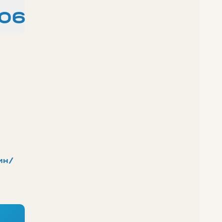
:06
ин/