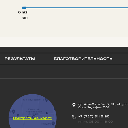
0 km
33
20
39
РЕЗУЛЬТАТЫ
БЛАГОТВОРИТЕЛЬНОСТЬ
пр. Аль-Фараби, 5, БЦ «Нурл
блок 1А, офис 501
+7 (727) 311 5185
Смотреть на карте
пн-пт, 09:00 - 18:00