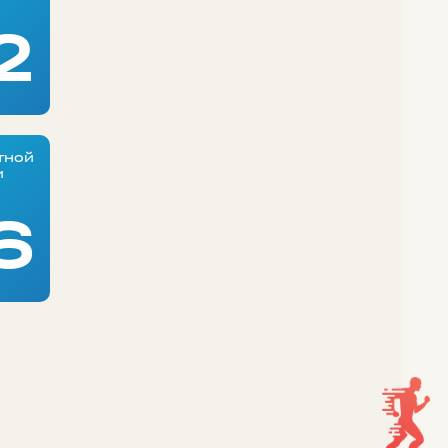
2
тной
и
6