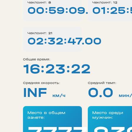
Чекпоинт:
8
Чекпоинт:
12
00:59:09.00
01:25
Чекпоинт:
21
02:32:47.00
Общее время:
16:23:22
Средняя скорость:
Средний темп:
INF
0.0
км/ч
мин
Место в общем
Место среди
зачете:
мужчин: