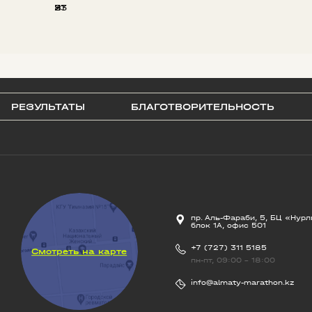
8
21
33
РЕЗУЛЬТАТЫ
БЛАГОТВОРИТЕЛЬНОСТЬ
пр. Аль-Фараби, 5, БЦ «Нурл
блок 1А, офис 501
+7 (727) 311 5185
Смотреть на карте
пн-пт, 09:00 - 18:00
info@almaty-marathon.kz