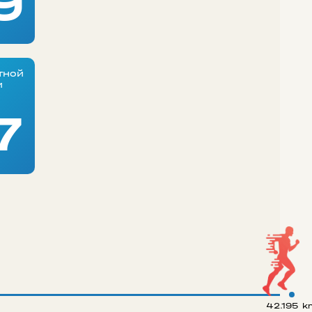
9
тной
и
7
42.195 k