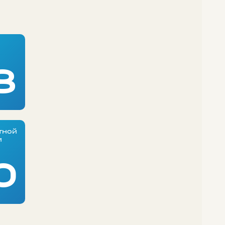
8
тной
и
0