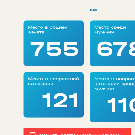
км
Место в общем
Место среди
зачете:
мужчин:
755
67
Место в возрастной
Место в возрас
категории:
категории сред
мужчин:
121
11