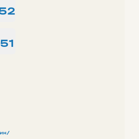
:52
:51
ин/