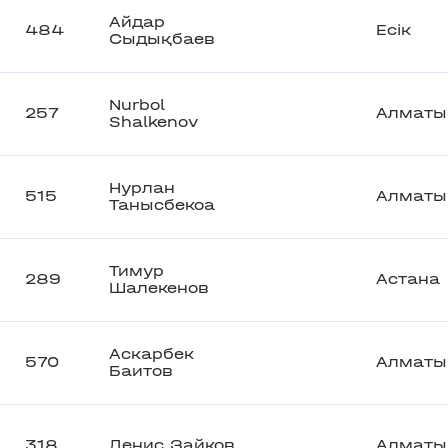
Айдар
484
Есік
Сыдықбаев
Nurbol
257
Алматы
Shalkenov
Нурлан
515
Алматы
Танысбекоа
Тимур
289
Астана
Шалекенов
Аскарбек
570
Алматы
Баитов
318
Денис Зайков
Алматы