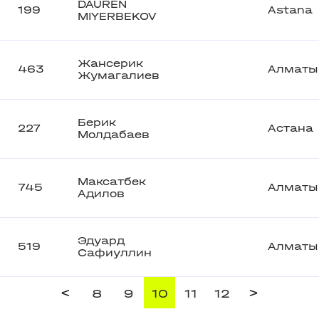
DAUREN
199
Astana
MIYERBEKOV
Жансерик
463
Алматы
Жумагалиев
Берик
227
Астана
Молдабаев
Максатбек
745
Алматы
Адилов
Эдуард
519
Алматы
Сафиуллин
<
>
8
9
10
11
12