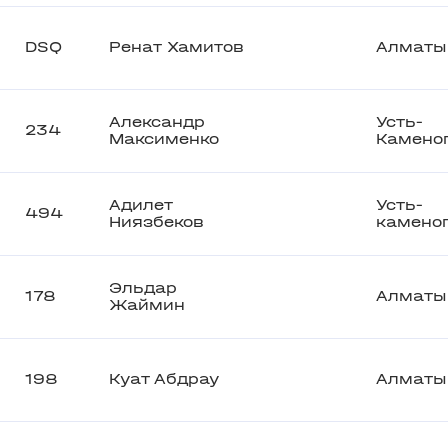
DSQ
Ренат Хамитов
Алматы
Александр
Усть-
234
Максименко
Камено
Адилет
Усть-
494
Ниязбеков
камено
Эльдар
178
Алматы
Жаймин
198
Куат Абдрау
Алматы