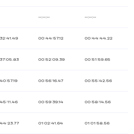
--:--:--
--:--:--
32:41.49
00:44:57.12
00:44:44.22
37:05.83
00:52:09.39
00:51:59.65
40:57.19
00:56:16.47
00:55:42.56
45:11.46
00:59:39.14
00:58:14.56
44:23.77
01:02:41.64
01:01:58.56