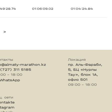
49:28.74
01:06:09.02
01:04:24.84
>
нтакты
Локация
fo@almaty-marathon.kz
пр. Аль-Фараби,
 (727) 311 5185
5, БЦ «Нурлы
:00 - 18:00
Тау», блок 1А,
офис 501
WhatsApp
09:00 - 18:00
ц. сети
ontakte
stagram