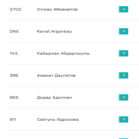
2702
Олжас Әбсеметов
DNS
Kanat Argynbay
142
Кайырхан Айдарлыулы
399
Азамат Даулетов
655
Дидар Едилхан
911
Саягуль Идрисова