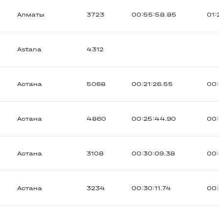
Алматы
3723
00:55:58.85
01:
Astana
4312
Астана
5068
00:21:26.55
00:
Астана
4860
00:25:44.90
00:
Астана
3108
00:30:09.38
00:
Астана
3234
00:30:11.74
00: