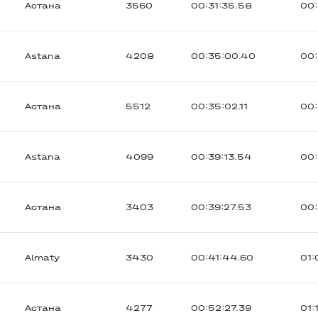
Астана
3560
00:31:35.58
00
Astana
4208
00:35:00.40
00:
Астана
5512
00:35:02.11
00:
Astana
4099
00:39:13.54
00:
Астана
3403
00:39:27.53
00:
Almaty
3430
00:41:44.60
01:
Астана
4277
00:52:27.39
01: