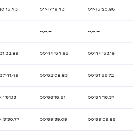
20:15.43
01:47:19.43
01:45:20.85
--:--:--
--:--:--
31:32.89
00:44:54.95
00:44:53.19
37:41.49
00:52:08.83
00:51:56.72
41:51.13
00:56:15.51
00:54:16.37
43:30.77
00:59:39.09
00:59:09.86