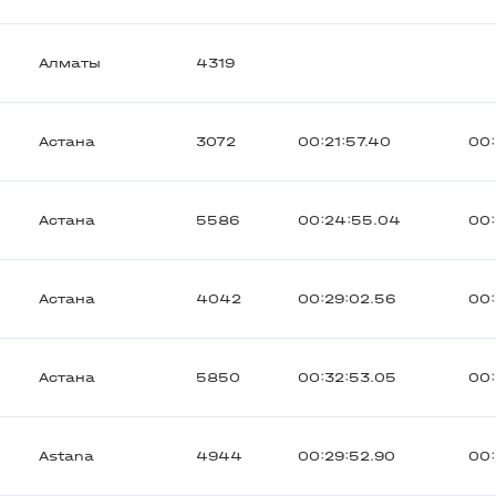
Алматы
4319
Астана
3072
00:21:57.40
00:
Астана
5586
00:24:55.04
00:
Астана
4042
00:29:02.56
00:
Астана
5850
00:32:53.05
00:
Astana
4944
00:29:52.90
00: