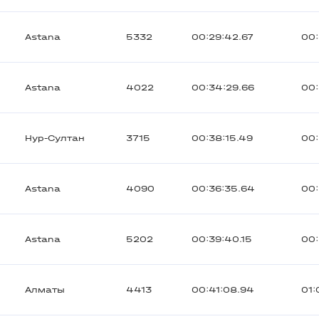
Astana
5332
00:29:42.67
00:
Astana
4022
00:34:29.66
00:
Нур-Султан
3715
00:38:15.49
00:
Astana
4090
00:36:35.64
00:
Astana
5202
00:39:40.15
00:
Алматы
4413
00:41:08.94
01: