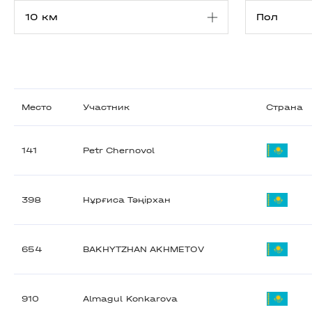
Место
Участник
Страна
141
Petr Chernovol
398
Нұрғиса Тәңірхан
654
BAKHYTZHAN AKHMETOV
910
Almagul Konkarova