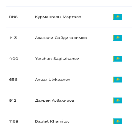
DNS
Курмангазы Мартаев
143
Асанали Сайдикаримов
400
Yerzhan Sagitzhanov
656
Anuar Ulykbanov
912
Даурен Аубакиров
1168
Daulet Khamitov