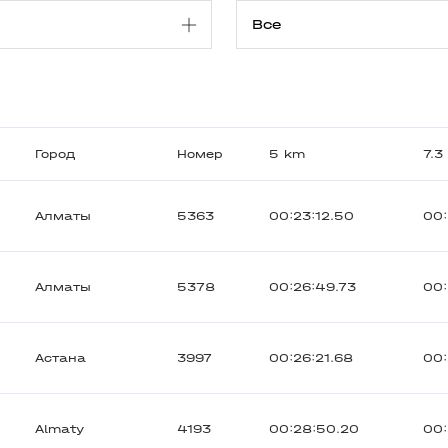
Город
Номер
5 km
7.3
Алматы
5363
00:23:12.50
00:
Алматы
5378
00:26:49.73
00:
Астана
3997
00:26:21.68
00:
Almaty
4193
00:28:50.20
00