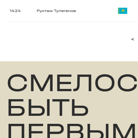
1424
Рустам Тулегенов
<
СМЕЛОС
БЫТЬ
ПЕРВЫМ