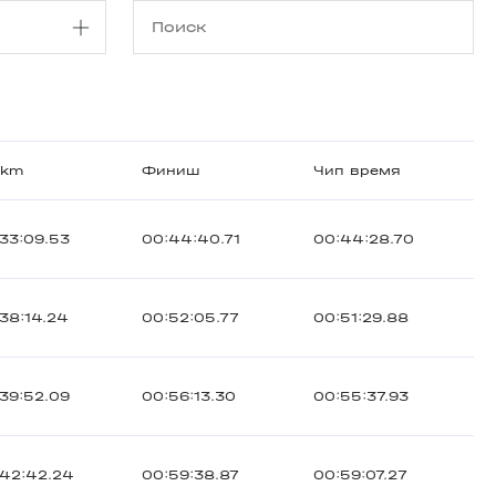
 km
Финиш
Чип время
33:09.53
00:44:40.71
00:44:28.70
38:14.24
00:52:05.77
00:51:29.88
39:52.09
00:56:13.30
00:55:37.93
:42:42.24
00:59:38.87
00:59:07.27