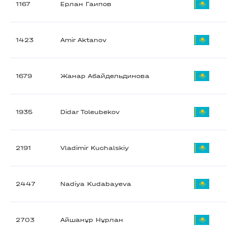
1167
Ерлан Гаипов
1423
Amir Aktanov
1679
Жанар Абайдельдинова
1935
Didar Toleubekov
2191
Vladimir Kuchalskiy
2447
Nadiya Kudabayeva
2703
Айшанұр Нұрлан