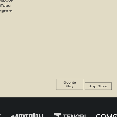
cebook
uTube
legram
Google
Play
App Store