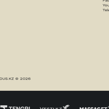
Fa
Yo
Te
DUS.KZ
© 2026