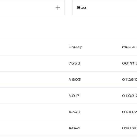
Номер
Фини
7553
00:41:
4803
01:26:
4017
01:08:
4749
01:18:2
4041
01:03: