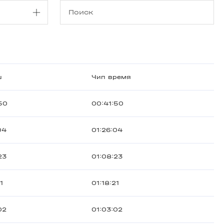
ш
Чип время
50
00:41:50
04
01:26:04
23
01:08:23
1
01:18:21
02
01:03:02