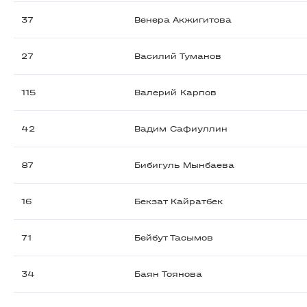
37
Венера Акжигитова
27
Василий Туманов
115
Валерий Карпов
42
Вадим Сафиуллин
87
Бибигуль Мынбаева
16
Бекзат Кайратбек
71
Бейбут Тасымов
34
Баян Тоянова