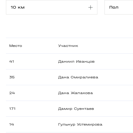
Место
Участник
41
Даниил Иванцов
35
Дана Омиралиева
24
Дана Жапакова
171
Дамир Суентаев
14
Гульнур Устемирова