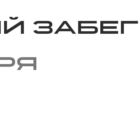
Благотворительность
Новости
Волонтерство
О нас
й забег
ря