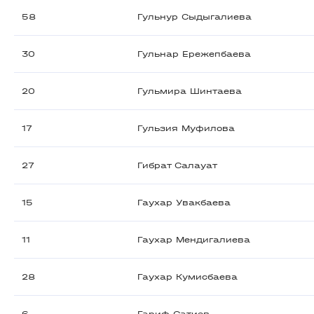
58
Гульнур Сыдыгалиева
30
Гульнар Ережепбаева
20
Гульмира Шинтаева
17
Гульзия Муфилова
27
Гибрат Салауат
15
Гаухар Увакбаева
11
Гаухар Мендигалиева
28
Гаухар Кумисбаева