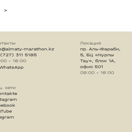
>
нтакты
Локация
fo@almaty-marathon.kz
пр. Аль-Фараби,
 (727) 311 5185
5, БЦ «Нурлы
:00 - 18:00
Тау», блок 1А,
офис 501
WhatsApp
09:00 - 18:00
ц. сети
ontakte
stagram
cebook
uTube
legram