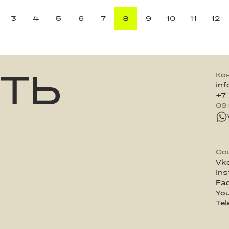
3
4
5
6
7
8
9
10
11
12
ТЬ
Ко
in
+7
09
Со
Vk
In
Fa
Yo
Te