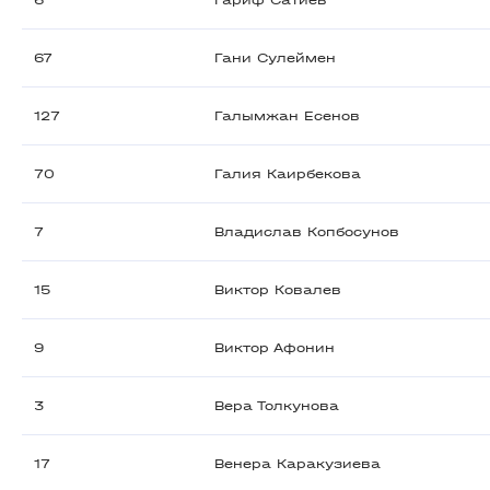
6
Гариф Сатиев
67
Гани Сулеймен
127
Галымжан Есенов
70
Галия Каирбекова
7
Владислав Копбосунов
15
Виктор Ковалев
9
Виктор Афонин
3
Вера Толкунова
17
Венера Каракузиева