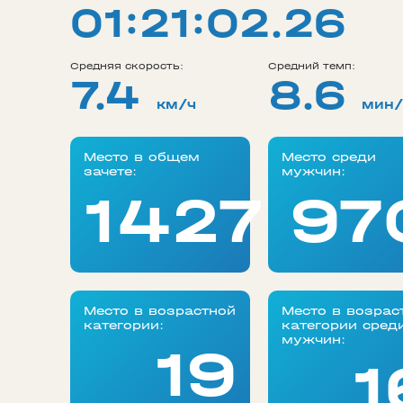
01:21:02.26
Средняя скорость:
Средний темп:
7.4
8.6
км/ч
мин
Место в общем
Место среди
зачете:
мужчин:
1427
97
Место в возрастной
Место в возрас
категории:
категории сред
мужчин:
19
1