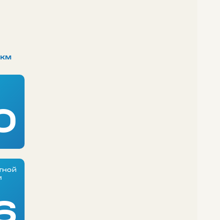
/км
0
тной
и
6