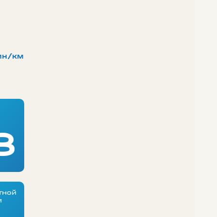
ин/км
8
тной
и