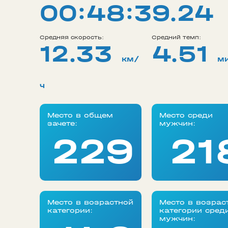
00:48:39.24
Средняя скорость:
Средний темп:
12.33
4.51
км/
м
ч
Место в общем
Место среди
зачете:
мужчин:
229
21
Место в возрастной
Место в возрас
категории:
категории сред
мужчин: