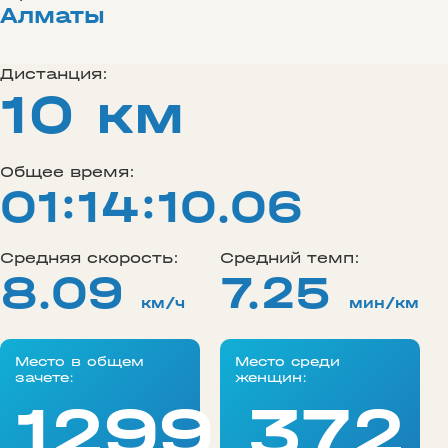
Алматы
Дистанция:
10 км
Общее время:
01:14:10.06
Средняя скорость:
Средний темп:
8.09
7.25
км/ч
мин/км
Место в общем
Место среди
зачете:
женщин:
1299
372