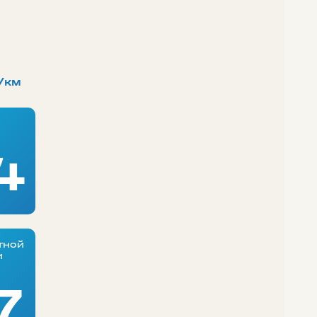
/км
4
тной
и
7