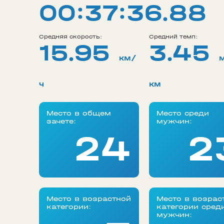
00:37:36.88
Средняя скорость:
Средний темп:
15.95
3.45
км/
ч
км
Место в общем
Место среди
зачете:
мужчин:
24
2
Место в возрастной
Место в возрас
категории:
категории сред
мужчин: