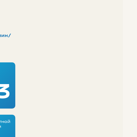
мин/
3
тной
и