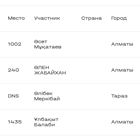
Место
Участник
Страна
Город
Әсет
1002
Алматы
Мұқатаев
ӘЛЕН
240
Алматы
ЖАБАЙХАН
Әлібек
DNS
Тараз
Меркібай
Ұлбақыт
1435
Алматы
Балаби