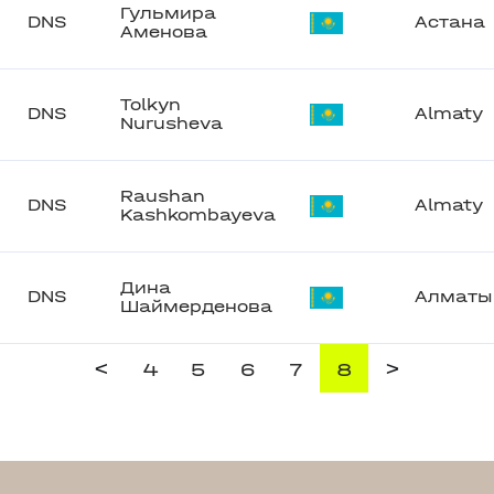
Гульмира
DNS
Астана
Аменова
Tolkyn
DNS
Almaty
Nurusheva
Raushan
DNS
Almaty
Kashkombayeva
Дина
DNS
Алматы
Шаймерденова
<
>
4
5
6
7
8