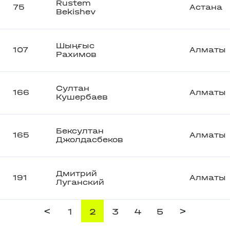
Rustem
75
Астана
Bekishev
Шыңғыс
107
Алматы
Рахимов
Султан
166
Алматы
Кушербаев
Бексултан
165
Алматы
Джолдасбеков
Дмитрий
191
Алматы
Луганский
<
>
1
2
3
4
5