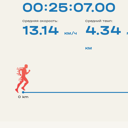
00:25:07.00
Средняя скорость:
Средний темп:
13.14
4.34
км/ч
км
0 km