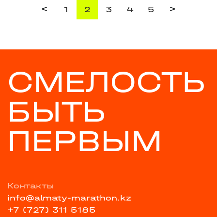
<
>
1
2
3
4
5
СМЕЛОСТЬ
БЫТЬ
ПЕРВЫМ
Контакты
info@almaty-marathon.kz
+7 (727) 311 5185