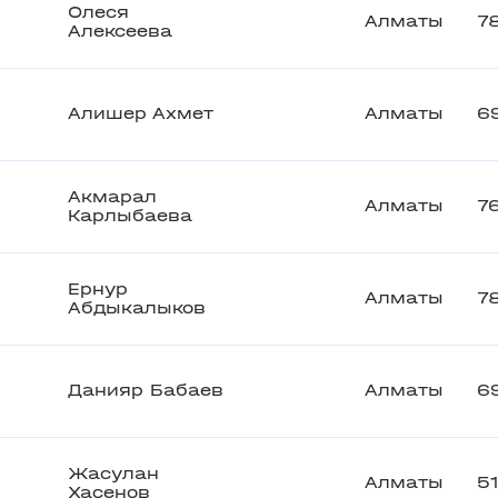
Олеся
Алматы
7
Алексеева
Алишер Ахмет
Алматы
6
Акмарал
Алматы
7
Карлыбаева
Ернур
Алматы
7
Абдыкалыков
Данияр Бабаев
Алматы
6
Жасулан
Алматы
51
Хасенов