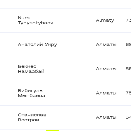
Nurs
Almaty
7
Tynyshtybaev
Анатолий Унру
Алматы
6
Бекнес
Алматы
5
Намазбай
Бибигуль
Алматы
7
Мынбаева
Станислав
Алматы
5
Востров