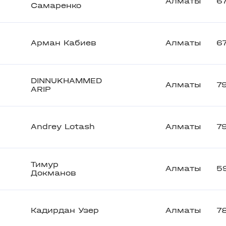
Алматы
6
Самаренко
Арман Кабиев
Алматы
6
DINNUKHAMMED
Алматы
7
ARIP
Andrey Lotash
Алматы
7
Тимур
Алматы
5
Докманов
Кадирдан Узер
Алматы
7