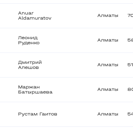
Anuar
Алматы
7
Aldamuratov
Леонид
Алматы
5
Руденко
Дмитрий
Алматы
5
Алешов
Маржан
Алматы
8
Батыршаева
Рустам Гаитов
Алматы
5