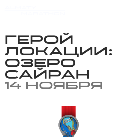
Герой
локации:
Озеро
Сайран
14 ноября