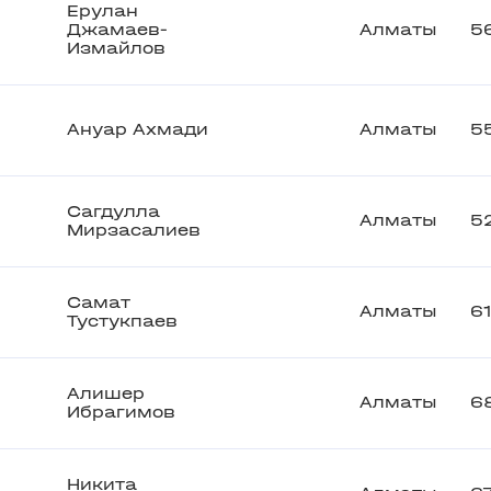
Ерулан
Джамаев-
Алматы
5
Измайлов
Ануар Ахмади
Алматы
5
Сагдулла
Алматы
5
Мирзасалиев
Самат
Алматы
6
Тустукпаев
Алишер
Алматы
6
Ибрагимов
Никита