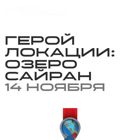
Герой
локации:
Озеро
Сайран
14 ноября