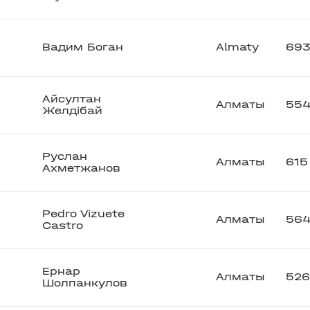
Вадим Боган
Almaty
69
Айсултан
Алматы
55
Желдібай
Руслан
Алматы
615
Ахметжанов
Pedro Vizuete
Алматы
56
Castro
Ернар
Алматы
526
Шолпанкулов