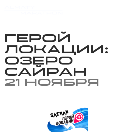
Герой
локации:
Озеро
Сайран
21 ноября