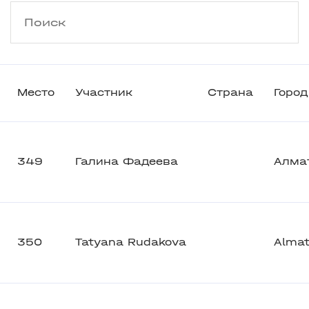
Место
Участник
Страна
Город
349
Галина Фадеева
Алма
350
Tatyana Rudakova
Alma