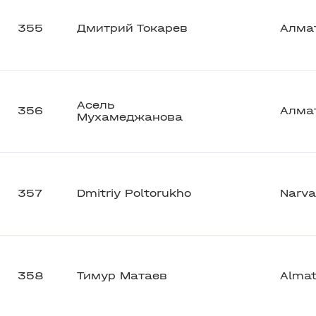
355
Дмитрий Токарев
Алма
Асель
356
Алма
Мухамеджанова
357
Dmitriy Poltorukho
Narva
358
Тимур Матаев
Alma