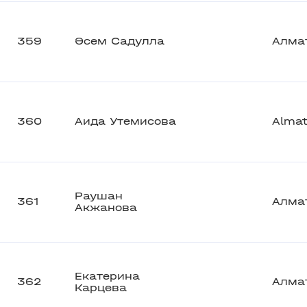
359
Әсем Садулла
Алма
360
Аида Утемисова
Alma
Раушан
361
Алма
Акжанова
Екатерина
362
Алма
Карцева