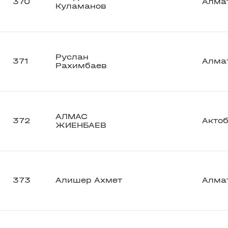
370
Алма
Куламанов
Руслан
371
Алма
Рахимбаев
АЛМАС
372
Акто
ЖИЕНБАЕВ
373
Алишер Ахмет
Алма