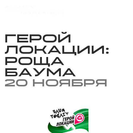
Герой
локации:
Роща
Баума
20 ноября