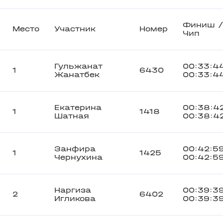
Финиш 
Место
Участник
Номер
Чип
Гульжанат
00:33:4
1
6430
Жанатбек
00:33:4
Екатерина
00:38:4
1
1418
Шатная
00:38:4
Занфира
00:42:5
1
1425
Чернухина
00:42:5
Наргиза
00:39:3
2
6402
Игликова
00:39:3