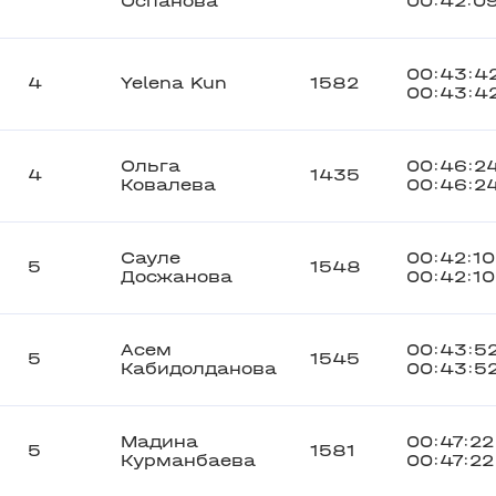
Оспанова
00:42:0
00:43:4
4
Yelena Kun
1582
00:43:4
Ольга
00:46:2
4
1435
Ковалева
00:46:2
Сауле
00:42:10
5
1548
Досжанова
00:42:10
Асем
00:43:5
5
1545
Кабидолданова
00:43:5
Мадина
00:47:22
5
1581
Курманбаева
00:47:22