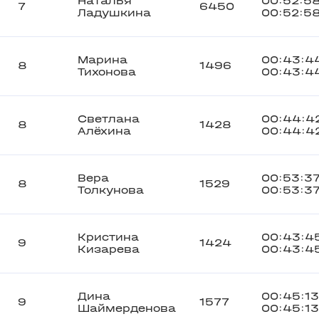
Наталья
00:52:5
7
6450
Ладушкина
00:52:5
Марина
00:43:4
8
1496
Тихонова
00:43:4
Светлана
00:44:4
8
1428
Алёхина
00:44:4
Вера
00:53:3
8
1529
Толкунова
00:53:3
Кристина
00:43:4
9
1424
Кизарева
00:43:4
Дина
00:45:13
9
1577
Шаймерденова
00:45:13