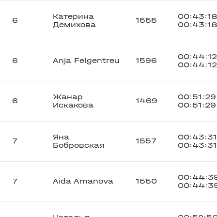
Катерина
00:43:1
6
1555
Демихова
00:43:1
00:44:12
6
Anja Felgentreu
1596
00:44:12
Жанар
00:51:29
6
1469
Искакова
00:51:29
Яна
00:43:31
7
1557
Бобровская
00:43:31
00:44:3
7
Aida Amanova
1550
00:44:3