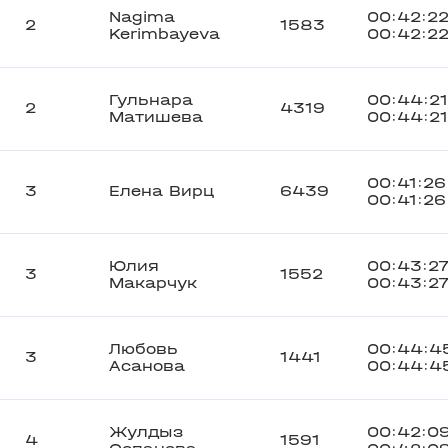
Nagima
00:42:2
2
1583
Kerimbayeva
00:42:2
Гульнара
00:44:21
2
4319
Матишева
00:44:21
00:41:26
3
Елена Вирц
6439
00:41:26
Юлия
00:43:2
3
1552
Макарчук
00:43:2
Любовь
00:44:4
3
1441
Асанова
00:44:4
Жулдыз
00:42:0
4
1591