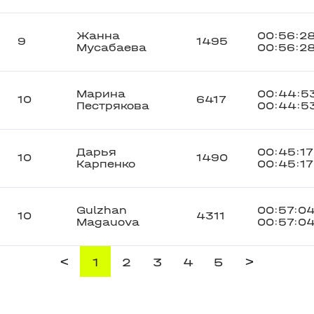
Жанна
00:56:2
9
1495
Мусабаева
00:56:2
Марина
00:44:5
10
6417
Пестрякова
00:44:5
Дарья
00:45:17
10
1490
Карпенко
00:45:17
Gulzhan
00:57:0
10
4311
Magauova
00:57:0
<
>
1
2
3
4
5