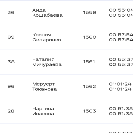
Аида
00:55:0
36
1559
Кошабаева
00:55:0
Ксения
00:57:5
69
1560
Скляренко
00:57:5
наталия
00:55:3
38
1561
мичураева
00:55:3
Меруерт
01:01:24
96
1562
Токанова
01:01:24
Наргиза
00:51:38
28
1563
Исакова
00:51:38