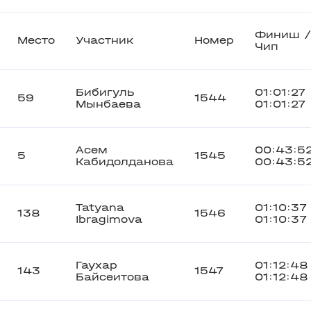
Финиш 
Место
Участник
Номер
Чип
Бибигуль
01:01:27
59
1544
Мынбаева
01:01:27
Асем
00:43:5
5
1545
Кабидолданова
00:43:5
Tatyana
01:10:37
138
1546
Ibragimova
01:10:37
Гаухар
01:12:48
143
1547
Байсеитова
01:12:48