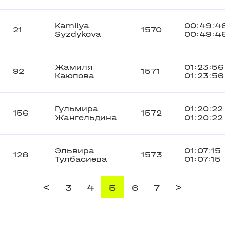
Kamilya
00:49:4
21
1570
Syzdykova
00:49:4
Жамиля
01:23:56
92
1571
Каюпова
01:23:56
Гульмира
01:20:22
156
1572
Жангельдина
01:20:22
Эльвира
01:07:15
128
1573
Тулбасиева
01:07:15
<
>
3
4
5
6
7