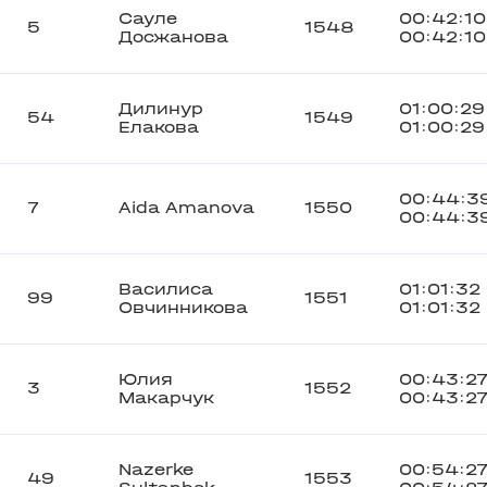
Сауле
00:42:10
5
1548
Досжанова
00:42:10
Дилинур
01:00:29
54
1549
Елакова
01:00:29
00:44:3
7
Aida Amanova
1550
00:44:3
Василиса
01:01:32
99
1551
Овчинникова
01:01:32
Юлия
00:43:2
3
1552
Макарчук
00:43:2
Nazerke
00:54:2
49
1553