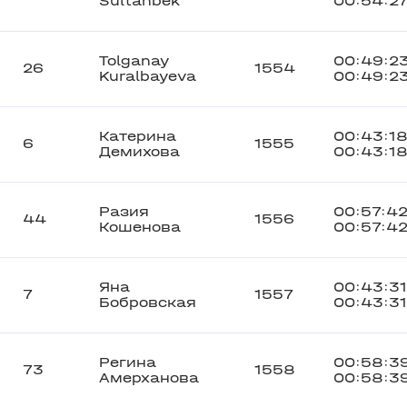
Sultanbek
00:54:2
Tolganay
00:49:2
26
1554
Kuralbayeva
00:49:2
Катерина
00:43:1
6
1555
Демихова
00:43:1
Разия
00:57:4
44
1556
Кошенова
00:57:4
Яна
00:43:31
7
1557
Бобровская
00:43:31
Регина
00:58:3
73
1558
Амерханова
00:58:3