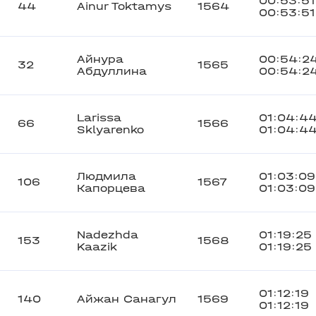
00:53:51
44
Ainur Toktamys
1564
00:53:51
Айнура
00:54:2
32
1565
Абдуллина
00:54:2
Larissa
01:04:4
66
1566
Sklyarenko
01:04:4
Людмила
01:03:09
106
1567
Капорцева
01:03:09
Nadezhda
01:19:25
153
1568
Kaazik
01:19:25
01:12:19
140
Айжан Санагул
1569
01:12:19