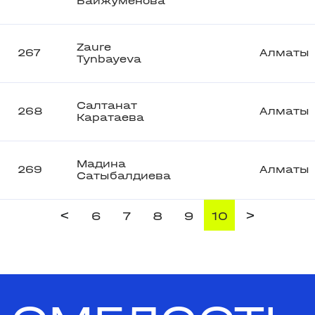
Байжуменова
Zaure
267
Алматы
Tynbayeva
Салтанат
268
Алматы
Каратаева
Мадина
269
Алматы
Сатыбалдиева
<
>
6
7
8
9
10