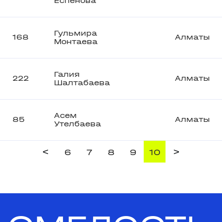
Еспенова
Гульмира
168
Алматы
Монтаева
Галия
222
Алматы
Шалтабаева
Асем
85
Алматы
Утелбаева
<
>
6
7
8
9
10