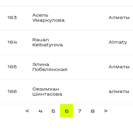
Асель
163
Алматы
Умаркулова
Rauan
164
Almaty
Kelbatyrova
Элина
165
Алматы
Побелянская
Сезимхан
166
алматы
Шинтасова
<
>
4
5
6
7
8