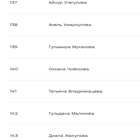
137
Айнур Утегулова
138
Асель Умаркулова
139
Гульмира Муканова
140
Оксана Чибисова
141
Татьяна Владимирцева
142
Гульдана Маликова
143
Диана Жакупова