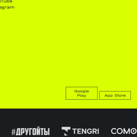
uTube
legram
Google
Play
App Store