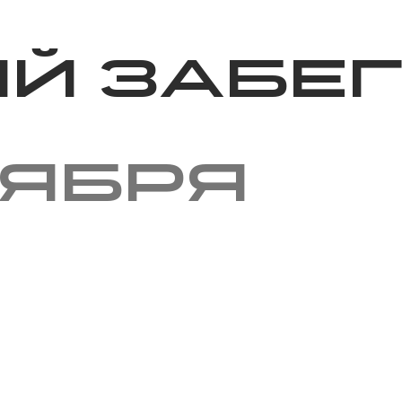
Благотворительность
Новости
Волонтерство
О нас
й Забе
тября