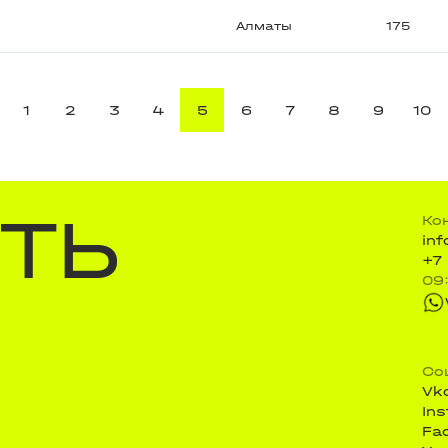
Алматы
175
1
2
3
4
5
6
7
8
9
10
ТЬ
Ко
in
+7
09
Со
Vk
In
Fa