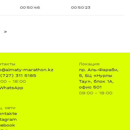
00:50:46
00:50:23
>
нтакты
Локация
fo@almaty-marathon.kz
пр. Аль-Фараби,
 (727) 311 5185
5, БЦ «Нурлы
:00 - 18:00
Тау», блок 1А,
офис 501
WhatsApp
09:00 - 18:00
ц. сети
ontakte
stagram
cebook