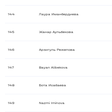
144
Лаура Иманбердиева
145
Жанар Аульбекова
146
Арзигуль Режепова
147
Bayan Alibekova
148
Бота Исабаева
149
Nazmi Iminova