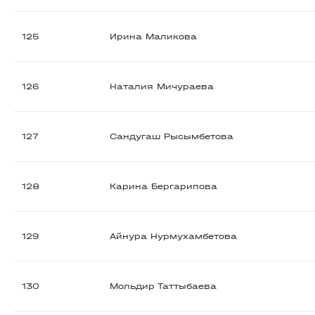
125
Ирина Маликова
126
Наталия Мичураева
127
Сандугаш Рысымбетова
128
Карина Бергарипова
129
Айнура Нурмухамбетова
130
Мольдир Таттыбаева