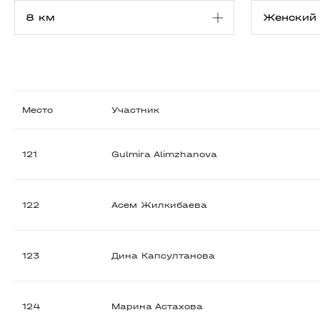
Место
Участник
121
Gulmira Alimzhanova
122
Асем Жилкибаева
123
Дина Капсултанова
124
Марина Астахова