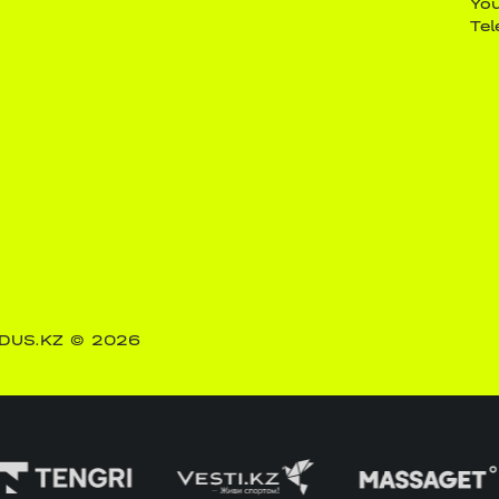
Yo
Te
DUS.KZ
© 2026