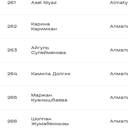
261
Asel Niyaz
Almaty
Карина
262
Алмат
Каримхан
Айгуль
263
Алмат
Сулейменова
264
Камила Долгих
Алмат
Маржан
265
Алмат
Куанышбаева
Шолпан
266
Алмат
Жумабеккызы