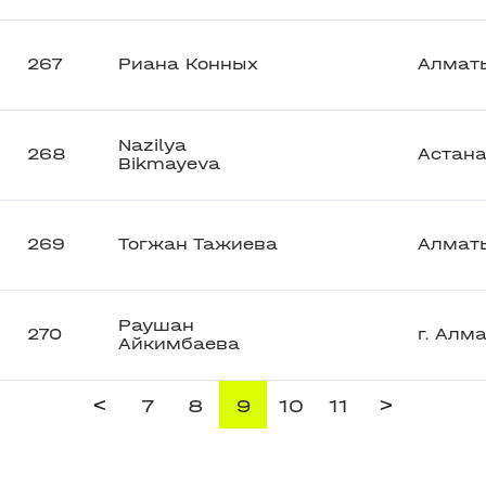
267
Риана Конных
Алмат
Nazilya
268
Астан
Bikmayeva
269
Тогжан Тажиева
Алмат
Раушан
270
г. Алм
Айкимбаева
<
>
7
8
9
10
11