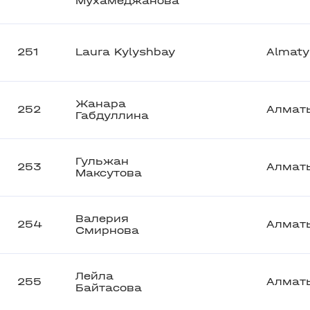
Мухамеджанова
251
Laura Kylyshbay
Almaty
Жанара
252
Алмат
Габдуллина
Гульжан
253
Алмат
Максутова
Валерия
254
Алмат
Смирнова
Лейла
255
Алмат
Байтасова