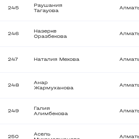
Раушания
245
Алмат
Тагауова
Назерке
246
Алмат
Оразбекова
247
Наталия Мехова
Алмат
Анар
248
Алмат
Жармуханова
Галия
249
Алмат
Алимбекова
Асель
250
Алмат