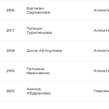
Балжан
256
Алмат
Сарсенова
Толкын
257
Алмат
Туркпенова
258
Дина Айткулова
Алмат
Татьяна
259
Алмат
Иванченко
Амина
260
Повсе
Абдранова