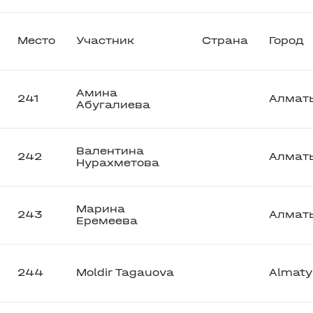
Место
Участник
Страна
Город
Амина
241
Алмат
Абугалиева
Валентина
242
Алмат
Нурахметова
Марина
243
Алмат
Еремеева
244
Moldir Tagauova
Almaty