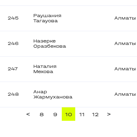
Раушания
245
Алматы
Тагауова
Назерке
246
Алматы
Оразбекова
Наталия
247
Алматы
Мехова
Анар
248
Алматы
Жармуханова
<
>
8
9
10
11
12