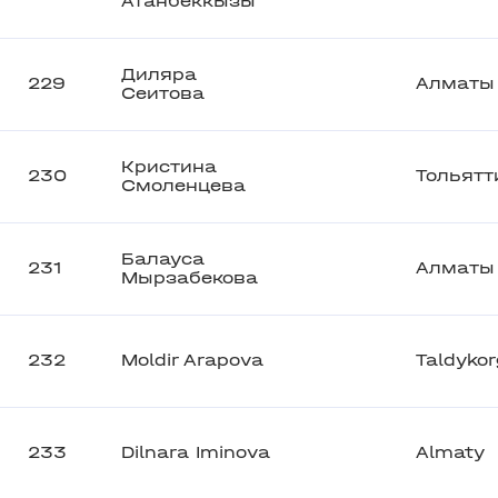
Атанбеккызы
Диляра
229
Алматы
Сеитова
Кристина
230
Тольятт
Смоленцева
Балауса
231
Алматы
Мырзабекова
232
Moldir Arapova
Taldyko
233
Dilnara Iminova
Almaty