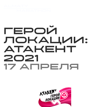
Герой
локации:
Атакент
2021
17 апреля