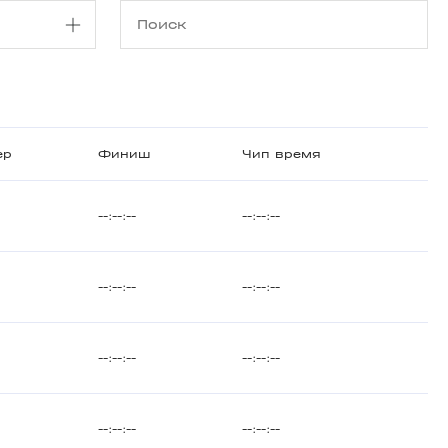
ер
Финиш
Чип время
--:--:--
--:--:--
--:--:--
--:--:--
--:--:--
--:--:--
--:--:--
--:--:--