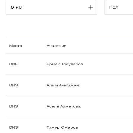
Место
Участник
DNF
Ермек Тлеулесов
DNS
Алим Акимжан
DNS
Асель Ахметова
DNS
Тимур Омаров