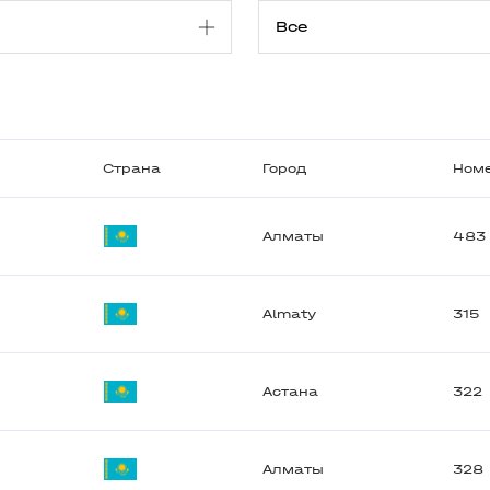
Страна
Город
Ном
Алматы
483
Almaty
315
Астана
322
Алматы
328