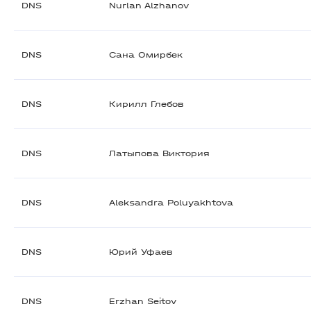
DNS
Nurlan Alzhanov
DNS
Сана Омирбек
DNS
Кирилл Глебов
DNS
Латыпова Виктория
DNS
Aleksandra Poluyakhtova
DNS
Юрий Уфаев
DNS
Erzhan Seitov