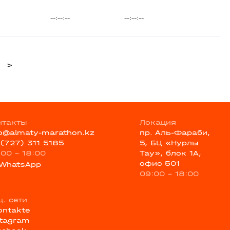
--:--:--
--:--:--
>
нтакты
Локация
fo@almaty-marathon.kz
пр. Аль-Фараби,
 (727) 311 5185
5, БЦ «Нурлы
:00 - 18:00
Тау», блок 1А,
офис 501
WhatsApp
09:00 - 18:00
ц. сети
ontakte
stagram