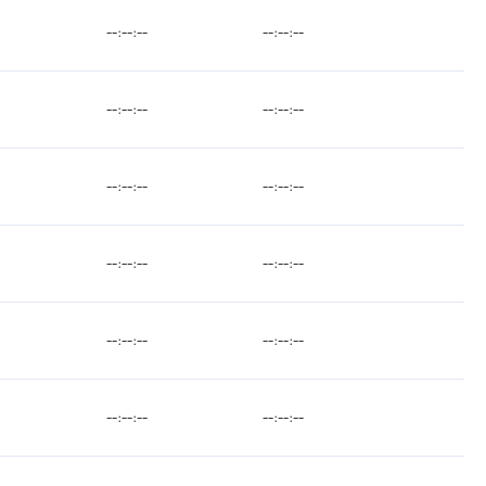
--:--:--
--:--:--
--:--:--
--:--:--
--:--:--
--:--:--
--:--:--
--:--:--
--:--:--
--:--:--
--:--:--
--:--:--