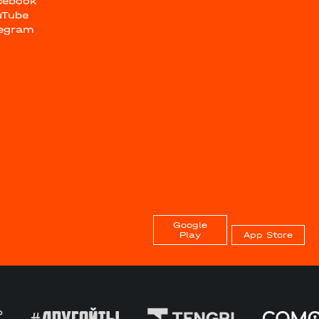
cebook
uTube
legram
Google
Play
App Store