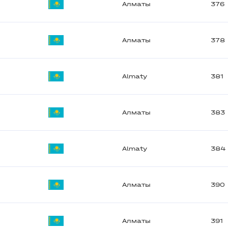
Алматы
376
Алматы
378
Almaty
381
Алматы
383
Almaty
384
Алматы
390
Алматы
391