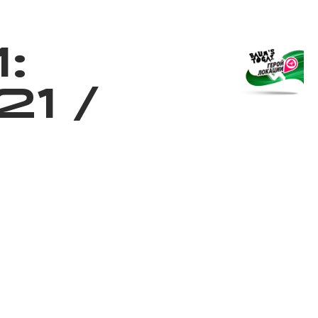
Магазин
RU
+
Войти
:
21
/