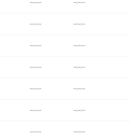
--:--:--
--:--:--
--:--:--
--:--:--
--:--:--
--:--:--
--:--:--
--:--:--
--:--:--
--:--:--
--:--:--
--:--:--
--:--:--
--:--:--