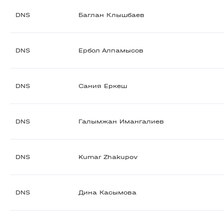
DNS
Баглан Клышбаев
DNS
Ербол Алпамысов
DNS
Сания Еркеш
DNS
Галымжан Имангалиев
DNS
Kumar Zhakupov
DNS
Дина Касымова