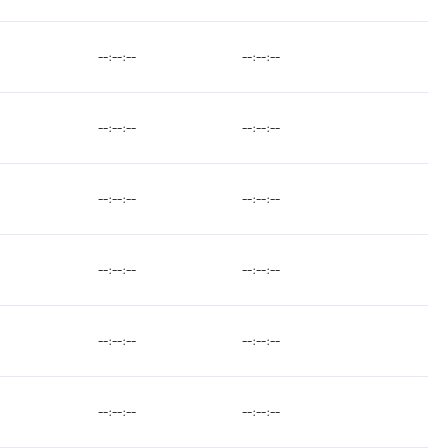
--:--:--
--:--:--
--:--:--
--:--:--
--:--:--
--:--:--
--:--:--
--:--:--
--:--:--
--:--:--
--:--:--
--:--:--