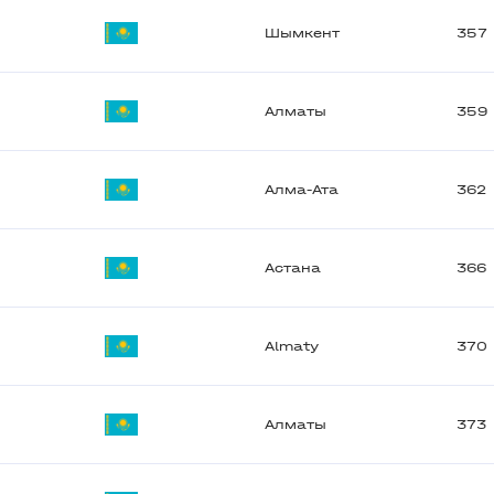
Шымкент
357
Алматы
359
Алма-Ата
362
Астана
366
Almaty
370
Алматы
373