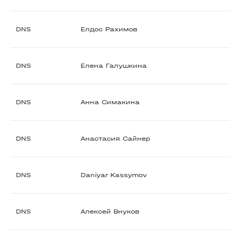
DNS
Елдос Рахимов
DNS
Елена Галушкина
DNS
Анна Симакина
DNS
Анастасия Сайнер
DNS
Daniyar Kassymov
DNS
Алексей Внуков