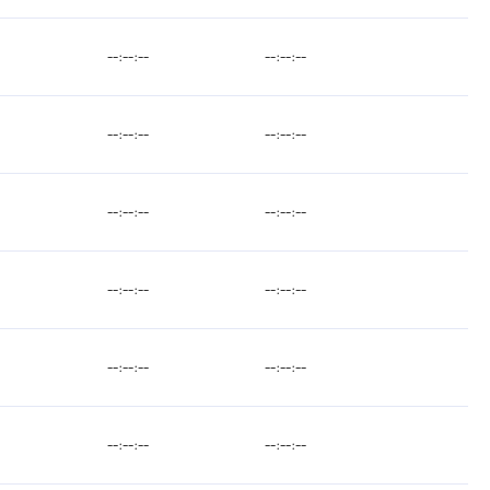
--:--:--
--:--:--
--:--:--
--:--:--
--:--:--
--:--:--
--:--:--
--:--:--
--:--:--
--:--:--
--:--:--
--:--:--