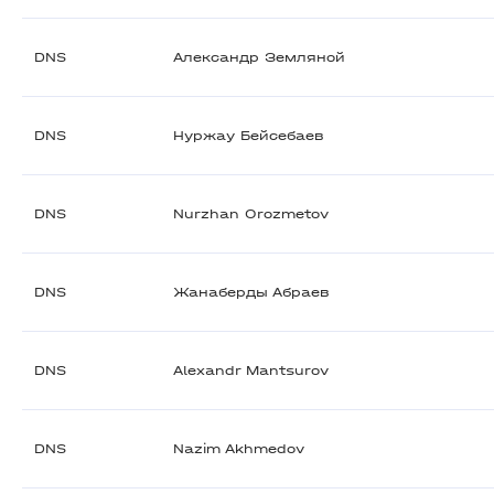
DNS
Александр Земляной
DNS
Нуржау Бейсебаев
DNS
Nurzhan Orozmetov
DNS
Жанаберды Абраев
DNS
Alexandr Mantsurov
DNS
Nazim Akhmedov