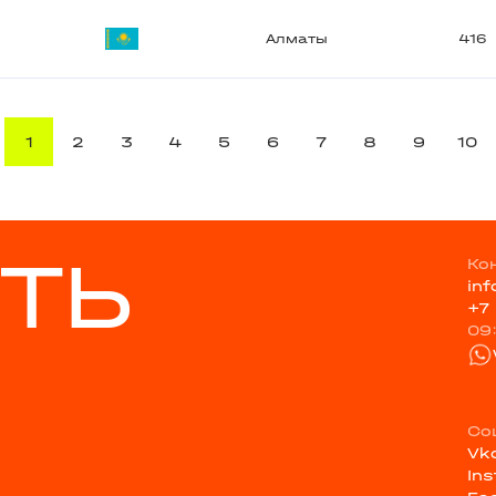
Алматы
416
1
2
3
4
5
6
7
8
9
10
ТЬ
Ко
in
+7
09
Со
Vk
In