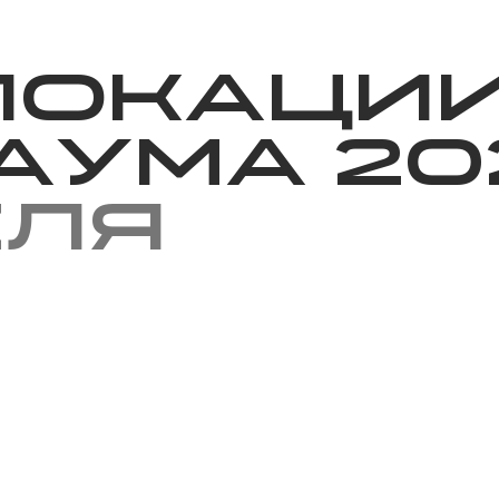
Благотворительность
Новости
Волонтерство
О нас
локации
аума 20
еля