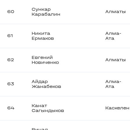
Сункар
60
Алматы
Карабалин
Никита
Алма-
61
Ермаков
Ата
Евгений
62
Алматы
Новиченко
Айдар
Алма-
63
Жанабеков
Ата
Канат
64
Каскелен
Сагындыков
Ринад