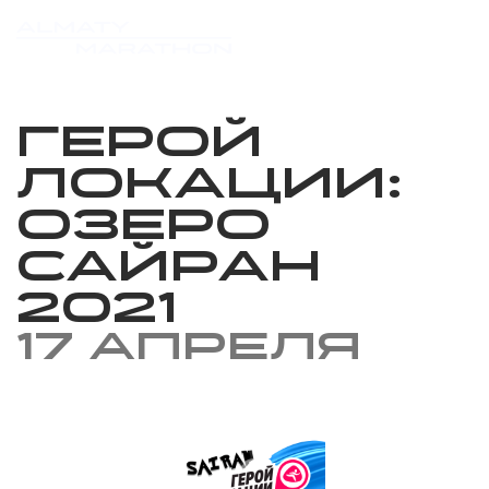
Герой
локации:
Озеро
Сайран
2021
17 апреля